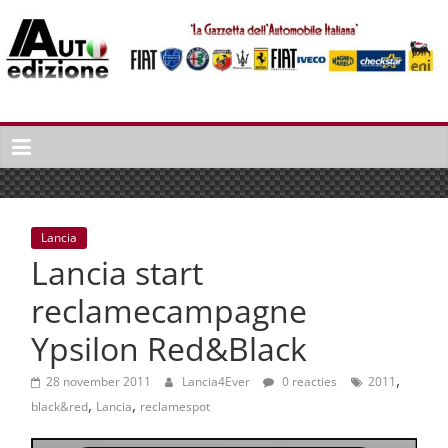
Spring
naar
inhoud
Auto
Edizione
La
Gazetta
dell'Automobile
Lancia
Italiana
Lancia start
|
Italiaans
reclamecampagne
autonieuws
Ypsilon Red&Black
&
lifestyle
,
28 november 2011
Lancia4Ever
0 reacties
2011
,
,
black&red
Lancia
reclamespot