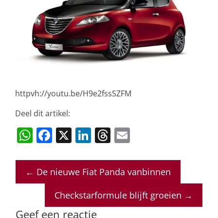
httpvh://youtu.be/H9e2fssSZFM
Deel dit artikel:
W
F
X
Li
T
E
h
a
n
h
m
at
c
k
re
ai
←
De nieuwe Fiat Panda vanbinnen
s
e
e
a
l
A
b
dI
d
Checkstarformule blijft groeien
→
p
o
n
s
Geef een reactie