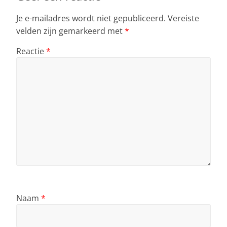
p
o
Je e-mailadres wordt niet gepubliceerd.
Vereiste
k
velden zijn gemarkeerd met
*
Reactie
*
Naam
*