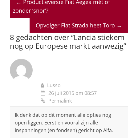
←
Productieversie Fiat Aegea mét of
s
e
e
a
l
zonder ‘snor’?
A
b
dI
d
p
o
n
s
Opvolger Fiat Strada heet Toro
→
p
o
8 gedachten over “
Lancia stiekem
nog op Europese markt aanwezig
”
k
Lusso
26 juli 2015 om 08:57
Permalink
Ik denk dat op dit moment alle opties nog
open liggen. Eerst en vooral zijn alle
inspanningen (en fondsen) gericht op Alfa.