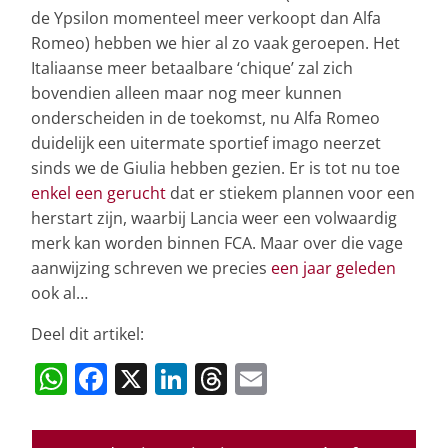
de Ypsilon momenteel meer verkoopt dan Alfa
Romeo) hebben we hier al zo vaak geroepen. Het
Italiaanse meer betaalbare ‘chique’ zal zich
bovendien alleen maar nog meer kunnen
onderscheiden in de toekomst, nu Alfa Romeo
duidelijk een uitermate sportief imago neerzet
sinds we de Giulia hebben gezien. Er is tot nu toe
enkel een gerucht
dat er stiekem plannen voor een
herstart zijn, waarbij Lancia weer een volwaardig
merk kan worden binnen FCA. Maar over die vage
aanwijzing schreven we precies
een jaar geleden
ook al…
Deel dit artikel:
W
F
X
Li
T
E
h
a
n
h
m
at
c
k
re
ai