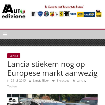
Spring
naar
inhoud
Auto
Edizione
La
Gazetta
dell'Automobile
Lancia
Italiana
Lancia stiekem nog op
|
Italiaans
Europese markt aanwezig
autonieuws
,
&
25 juli 2015
Lancia4Ever
8 reacties
Lancia
lifestyle
Ypsilon