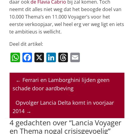
daar ook
de Flavia Cabrio
bij zal komen. Toch
neemt dit alles niet weg dat het beoogde doel van
10.000 Thema’s en 11.000 Voyager’s voor het
eerste verkoopjaar, wel heel erg ver weg ligt en iets
te ambitieus is wellicht.
Deel dit artikel:
W
F
X
Li
T
E
h
a
n
h
m
at
c
k
re
ai
←
Ferrari en Lamborghini lijden geen
s
e
e
a
l
schade door aardbeving
A
b
dI
d
p
o
n
s
Opvolger Lancia Delta komt in voorjaar
2014
→
p
o
4 gedachten over “
Lancia Voyager
k
en Thema nogal crisisgevoelig
”