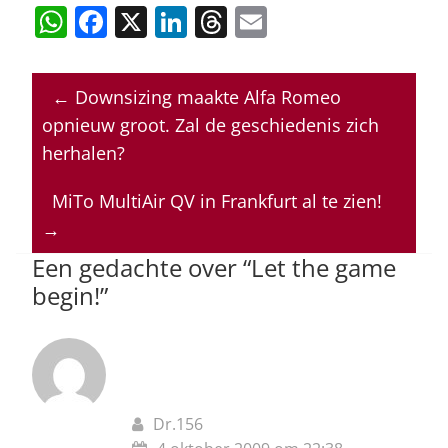
W
F
X
Li
T
E
h
a
n
h
m
at
c
k
re
ai
←
Downsizing maakte Alfa Romeo
s
e
e
a
l
opnieuw groot. Zal de geschiedenis zich
A
b
dI
d
herhalen?
p
o
n
s
MiTo MultiAir QV in Frankfurt al te zien!
p
o
→
k
Een gedachte over “
Let the game
begin!
”
Dr.156