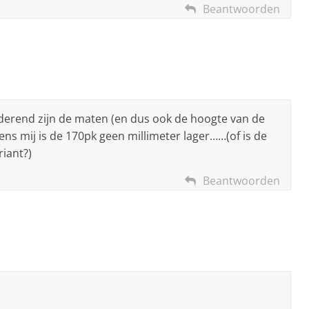
Beantwoorden
uderend zijn de maten (en dus ook de hoogte van de
lgens mij is de 170pk geen millimeter lager……(of is de
riant?)
Beantwoorden