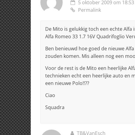
p
o
5 oktober 2009 om 18:53
k
Permalink
De Mito is gelukkig toch een echte Alfa i
Alfa Romeo 33 1.7 16V Quadrifoglio Verd
Ben benieuwd hoe goed de nieuwe Alfa Mi
zouden komen. Mis alleen nog een mooie 
Voor de rest is de Mito een heerlijke 
technieken echt een heerlijke auto en 
een nieuwe Polo!!??
Ciao
Squadra
TB&VanEsch