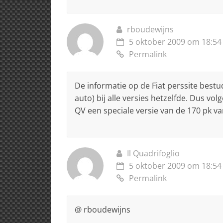
rboudewijns
5 oktober 2009 om 18:54
Permalink
De informatie op de Fiat perssite best
auto) bij alle versies hetzelfde. Dus vo
QV een speciale versie van de 170 pk va
Il Quadrifoglio
5 oktober 2009 om 18:54
Permalink
@ rboudewijns