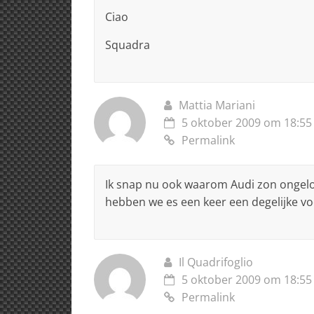
Ciao
Squadra
Mattia Mariani
5 oktober 2009 om 18:55
Permalink
Ik snap nu ook waarom Audi zon ongelo
hebben we es een keer een degelijke voo
Il Quadrifoglio
5 oktober 2009 om 18:55
Permalink