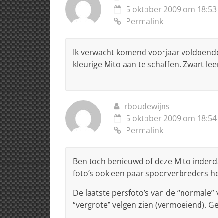
5 oktober 2009 om 18:53
Permalink
Ik verwacht komend voorjaar voldoende
kleurige Mito aan te schaffen. Zwart lee
rboudewijns
5 oktober 2009 om 18:54
Permalink
Ben toch benieuwd of deze Mito inderda
foto’s ook een paar spoorverbreders he
De laatste persfoto’s van de “normale”
“vergrote” velgen zien (vermoeiend). Gee