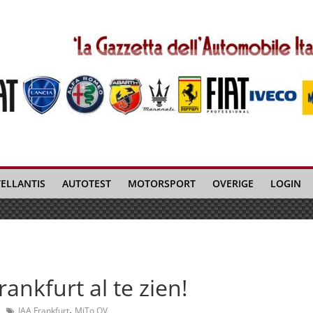
TELLANTIS
AUTOTEST
MOTORSPORT
OVERIGE
LOGIN
ankfurt al te zien!
,
IAA Frankfurt
MiTo QV