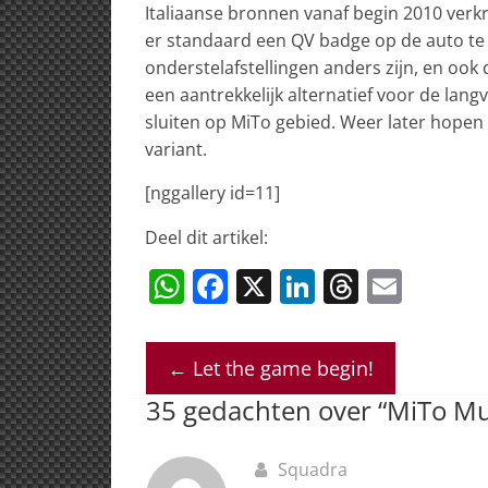
Italiaanse bronnen vanaf begin 2010 verkrij
er standaard een QV badge op de auto te zi
onderstelafstellingen anders zijn, en ook
een aantrekkelijk alternatief voor de langv
sluiten op MiTo gebied. Weer later hopen 
variant.
[nggallery id=11]
Deel dit artikel:
W
F
X
Li
T
E
h
a
n
h
m
at
c
k
re
ai
←
Let the game begin!
s
e
e
a
l
35 gedachten over “
MiTo Mul
A
b
dI
d
p
o
n
s
Squadra