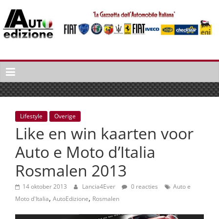
Spring
naar
inhoud
Auto
Edizione
La
Gazetta
dell'Automobile
Lifestyle
Overige
Italiana
Like en win kaarten voor
|
Italiaans
Auto e Moto d’Italia
autonieuws
Rosmalen 2013
&
lifestyle
14 oktober 2013
Lancia4Ever
0 reacties
Auto e
,
,
Moto d'Italia
AutoEdizione
Rosmalen