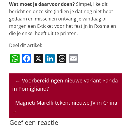
Wat moet je daarvoor doen?
Simpel, like dit
bericht en onze site (indien je dat nog niet hebt
gedaan) en misschien ontvang je vandaag of
morgen een E-ticket voor het festijn in Rosmalen
die je enkel hoeft uit te printen.
Deel dit artikel:
W
F
X
Li
T
E
h
a
n
h
m
at
c
k
re
ai
←
Voorbereidingen nieuwe variant Panda
s
e
e
a
l
in Pomigliano?
A
b
dI
d
p
o
n
s
Magneti Marelli tekent nieuwe JV in China
→
p
o
k
Geef een reactie