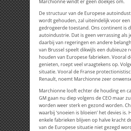
Marchionne windt er geen doekjes om.
De structuur van de Europese autoindustri
wordt gehouden, zal uiteindelijk voor ee
gedrogeerde toestand. Ons continent is 
autoindustrie. Dat is geen verrassing als j
daarbij van regeringen en andere belang
van Brussel speelt dikwijls een dubieuze 
houden van Europese fabrieken. Vooral d
genieten, roept veel vraagtekens op. Vol
situatie. Vooral de Franse protectionisti
Renault, noemt Marchionne zeer onwense
Marchionne looft echter de houding en ca
GM gaan nu diep volgens de CEO maar zul
worden weer sterk en gezond worden. Chry
waarbij ‘snoeien is bloeien’ het devies i
enkele fabrieken blijven op halve kracht d
van de Europese situatie niet gezegd wo