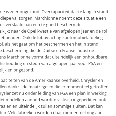
e is zeer ongezond. Overcapaciteit dat te lang in stand
n diepe val zorgen. Marchionne noemt deze situatie een
dus verslaafd aan een te goed beschermde
e kijkt naar de Opel kwestie van afgelopen jaar en de rol
hebbenden. Ook de lobby-achtige automobielafdeling
rol, als het gaat om het beschermen en het in stand
e bescherming die de Duitse en Franse industrie
gens Marchionne vormt dat uiteindelijk een onhoudbare
sche houding en steun van afgelopen jaar voor PSA en
lijk en ongezond.
paciteiten van de Amerikaanse overheid. Chrysler en
len dankzij de maatregelen die er momenteel getroffen
sler zet nu onder leiding van FGA een plan in werking
s. Het modellen aanbod wordt drastisch ingeperkt en ook
raaien en uiteindelijk zullen sommige sluiten. Dat kan
rden. Vele fabrieken worden daar momenteel nog aan