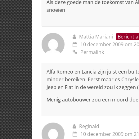
Als deze goede man de toekomst van Alf
snoeien !
Mattia Mariani
Bericht 
10 december 2009 om 20
Permalink
Alfa Romeo en Lancia zijn juist een bu
minder bereiken. Eerst maar es Chrysle
Jeep en Fiat in de wereld zou ik zeggen
Menig autobouwer zou een moord doen v
Reginald
10 december 2009 om 21