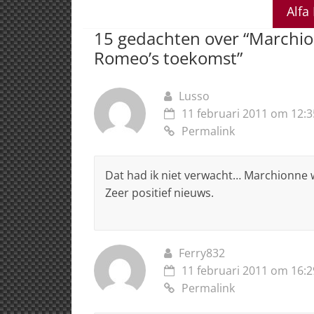
A
b
dI
d
Alfa
p
o
n
s
15 gedachten over “
Marchion
p
o
Romeo’s toekomst
”
k
Lusso
11 februari 2011 om 12:3
Permalink
Dat had ik niet verwacht… Marchionne w
Zeer positief nieuws.
Ferry832
11 februari 2011 om 16:2
Permalink