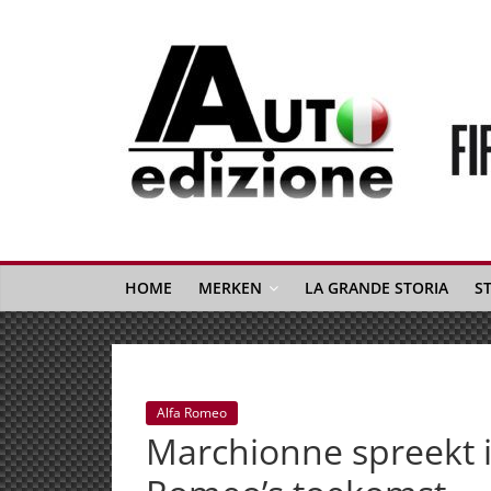
Spring
naar
inhoud
Auto
Edizione
La
Gazetta
HOME
MERKEN
LA GRANDE STORIA
S
dell'Automobile
Italiana
|
Italiaans
Alfa Romeo
autonieuws
Marchionne spreekt i
&
lifestyle