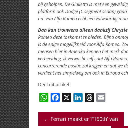
bij geholpen. De Giulietta is met een geweldi
platform ook Dodge (C segment sedan) gaan h
om van Alfa Romeo echt een volwaardig mon
Dan kan trouwens alleen dankzij Chrysle
Romeo deze toekomst te bieden. Bijna onmog
is de enige mogelijkheid voor Alfa Romeo. Zoa
mensen hier in Amerika kennen het merk door 
verbeelding.
Ik verwacht zelfs dat Alfa Romeo
concurrerende positie zal krijgen en dat we 
verdient het simpelweg om ook in Europa echt 
Deel dit artikel:
W
F
X
Li
T
E
h
a
n
h
m
at
c
k
re
ai
←
Ferrari maakt er ‘F150th’ van
s
e
e
a
l