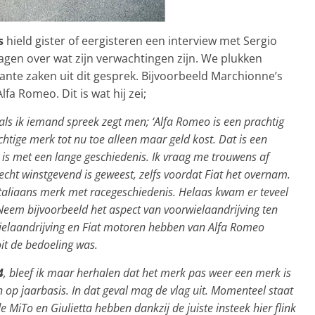
s
hield gister of eergisteren een interview met Sergio
agen over wat zijn verwachtingen zijn. We plukken
ante zaken uit dit gesprek. Bijvoorbeeld Marchionne’s
fa Romeo. Dit is wat hij zei;
als ik iemand spreek zegt men; ‘Alfa Romeo is een prachtig
achtige merk tot nu toe alleen maar geld kost. Dat is een
k is met een lange geschiedenis. Ik vraag me trouwens af
cht winstgevend is geweest, zelfs voordat Fiat het overnam.
 Italiaans merk met racegeschiedenis. Helaas kwam er teveel
Neem bijvoorbeeld het aspect van voorwielaandrijving ten
wielaandrijving en Fiat motoren hebben van Alfa Romeo
it de bedoeling was.
4
, bleef ik maar herhalen dat het merk pas weer een merk is
 op jaarbasis. In dat geval mag de vlag uit. Momenteel staat
 MiTo en Giulietta hebben dankzij de juiste insteek hier flink