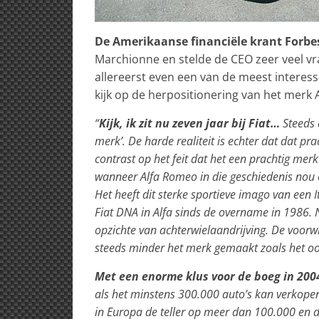
De Amerikaanse financiële krant Forbe
Marchionne en stelde de CEO zeer veel vr
allereerst even een van de meest interess
kijk op de herpositionering van het merk Al
“
Kijk, ik zit nu zeven jaar bij Fiat…
Steeds 
merk’. De harde realiteit is echter dat dat pr
contrast op het feit dat het een prachtig mer
wanneer Alfa Romeo in die geschiedenis nou e
Het heeft dit sterke sportieve imago van een
Fiat DNA in Alfa sinds de overname in 1986. 
opzichte van achterwielaandrijving. De voor
steeds minder het merk gemaakt zoals het oo
Met een enorme klus voor de boeg in 200
als het minstens 300.000 auto’s kan verkopen
in Europa de teller op meer dan 100.000 en de