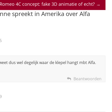
 Romeo 4C concept: fake 3D animatie of echt?
→
ne spreekt in Amerika over Alfa
5
eet dus wel degelijk waar de klepel hangt mbt Alfa.
Beantwoorden
9