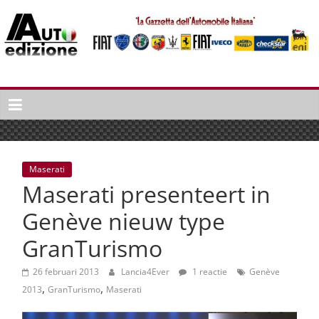
Spring
naar
inhoud
Auto
Edizione
La
Gazetta
dell'Automobile
Maserati
Italiana
Maserati presenteert in
|
Italiaans
Genève nieuw type
autonieuws
GranTurismo
&
lifestyle
26 februari 2013
Lancia4Ever
1 reactie
Genève
,
,
2013
GranTurismo
Maserati