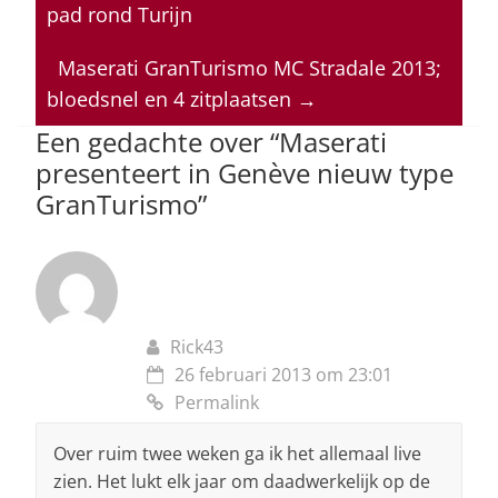
s
e
e
a
l
pad rond Turijn
A
b
dI
d
p
o
n
s
Maserati GranTurismo MC Stradale 2013;
bloedsnel en 4 zitplaatsen
→
p
o
Een gedachte over “
Maserati
k
presenteert in Genève nieuw type
GranTurismo
”
Rick43
26 februari 2013 om 23:01
Permalink
Over ruim twee weken ga ik het allemaal live
zien. Het lukt elk jaar om daadwerkelijk op de