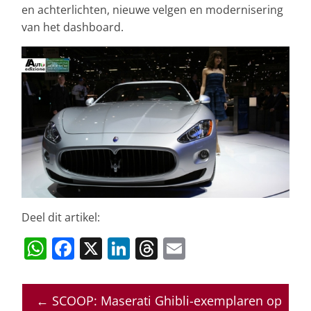
en achterlichten, nieuwe velgen en modernisering
van het dashboard.
Deel dit artikel:
W
F
X
Li
T
E
h
a
n
h
m
at
c
k
re
ai
←
SCOOP: Maserati Ghibli-exemplaren op