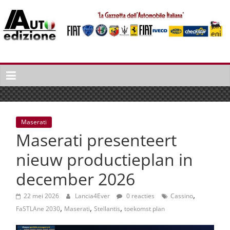
Spring
naar
inhoud
Auto
Edizione
La
Gazetta
dell'Automobile
Maserati
Italiana
Maserati presenteert
|
Italiaans
nieuw productieplan in
autonieuws
december 2026
&
lifestyle
,
22 mei 2026
Lancia4Ever
0 reacties
Cassino
,
,
,
FaSTLAne 2030
Maserati
Stellantis
toekomst plan