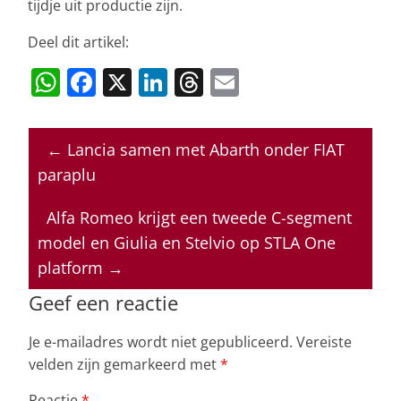
tijdje uit productie zijn.
Deel dit artikel:
W
F
X
Li
T
E
h
a
n
h
m
at
c
k
re
ai
←
Lancia samen met Abarth onder FIAT
s
e
e
a
l
paraplu
A
b
dI
d
p
o
n
s
Alfa Romeo krijgt een tweede C-segment
model en Giulia en Stelvio op STLA One
p
o
platform
→
k
Geef een reactie
Je e-mailadres wordt niet gepubliceerd.
Vereiste
velden zijn gemarkeerd met
*
Reactie
*