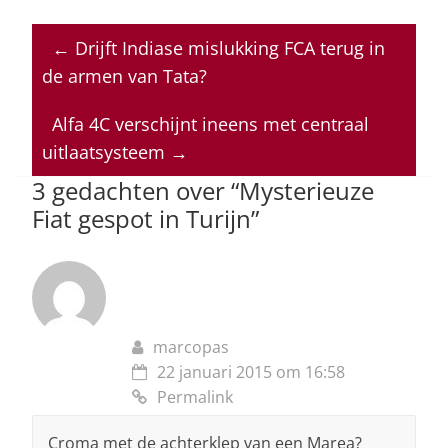
h
a
n
h
m
at
c
k
re
ai
←
Drijft Indiase mislukking FCA terug in
s
e
e
a
l
de armen van Tata?
A
b
dI
d
p
o
n
s
Alfa 4C verschijnt ineens met centraal
uitlaatsysteem
→
p
o
3 gedachten over “
Mysterieuze
k
Fiat gespot in Turijn
”
marcopas
22 januari 2015 om 16:58
Permalink
Croma met de achterklep van een Marea?