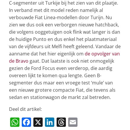
C-segmenter uit Turkije bij het zien van dit plaatje.
In verband met dit model reden namelijk al
verbouwde Fiat Linea-modellen door Turijn. Nu
zien we dus ook een verborgen nieuwe hatchback,
die volgens ooggetuigen ook flink wat langer is dan
de huidige Punto en dus enkel het plaatmateriaal
van de vijfdeurs uit Melfi heeft geleend. Vandaar de
aanname dat het hier eigenlijk om
de opvolger van
de Bravo
gaat. Dat laatste is ook niet onmogelijk
gezien de Ford Focus even verderop, die aardig
overeen lijkt te komen qua lengte. Geen B-
segmenter dus maar een vroege test ‘mule’ van
een nieuwe grotere compacte Fiat, die tevens als
sedan en stationwagon de markt zal betreden.
Deel dit artikel:
W
F
X
Li
T
E