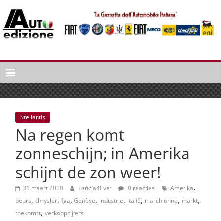
Spring
naar
inhoud
Auto
Edizione
La
Gazetta
dell'Automobile
Stellantis
Italiana
Na regen komt
|
Italiaans
zonneschijn; in Amerika
autonieuws
schijnt de zon weer!
&
lifestyle
,
31 maart 2010
Lancia4Ever
0 reacties
Amerika
,
,
,
,
,
,
,
,
beurs
chrysler
fga
Genève
industrie
italië
marchionne
markt
,
toekomst
verkoopcijfers