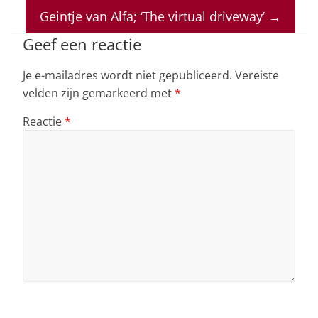
A
b
dI
d
Geintje van Alfa; ‘The virtual driveway’
→
p
o
n
s
Geef een reactie
p
o
Je e-mailadres wordt niet gepubliceerd.
Vereiste
k
velden zijn gemarkeerd met
*
Reactie
*