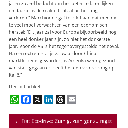
jaren zoveel bedacht om het beter te laten lijken
en daarbij is de realiteit totaal uit het oog
verloren.” Marchionne gaf tot slot aan dat men niet
te veel moet verwachten van een economisch
herstel; “Dit jaar zal voor Europa bijvoorbeeld nog
een heel donker jaar zijn, zo niet het donkerste
jaar. Voor de VS is het tegenovergestelde het geval.
Na een extreme vrije val waardoor China
marktleider is geworden, is Amerika weer gezond
van start gegaan en heeft het een voorsprong op
Italië.”
Deel dit artikel:
W
F
X
Li
T
E
h
a
n
h
m
at
c
k
re
ai
←
Fiat Ecodrive: Zuinig, zuiniger zuinigst
s
e
e
a
l