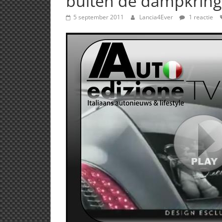
buiten de dampkring
5 september 2011
Lancia4Ever
1 reactie