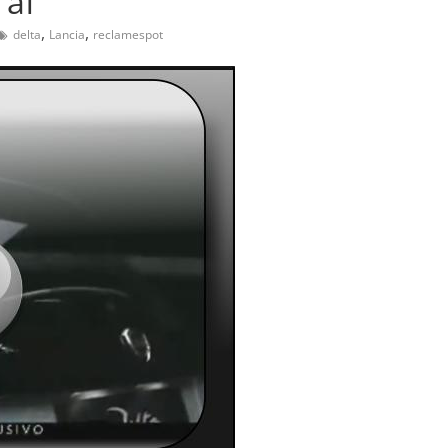
 af
,
,
delta
Lancia
reclamespot