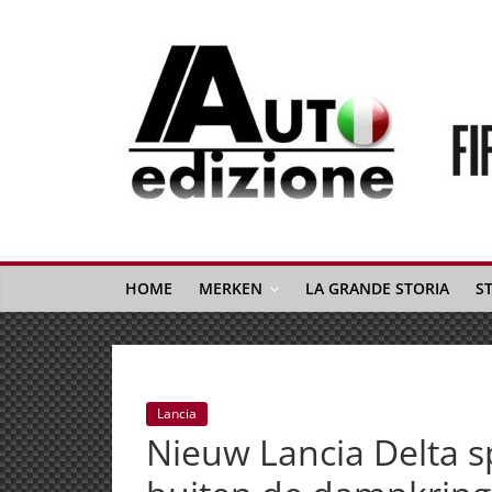
Spring
naar
inhoud
Auto
Edizione
La
Gazetta
HOME
MERKEN
LA GRANDE STORIA
S
dell'Automobile
Italiana
|
Italiaans
Lancia
autonieuws
Nieuw Lancia Delta s
&
lifestyle