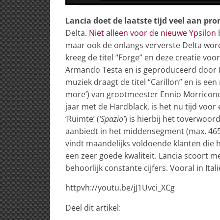
Lancia doet de laatste tijd veel aan pr
Delta.
Niet alleen voor de nieuwe Ypsilon
b
maar ook de onlangs ververste Delta wor
kreeg de titel “Forge” en deze creatie voo
Armando Testa en is geproduceerd door 
muziek draagt de titel “Carillon” en is een
more’) van grootmeester Ennio Morricone 
jaar met de Hardblack, is het nu tijd voor
‘Ruimte’ (
‘Spazio’
) is hierbij het toverwoor
aanbiedt in het middensegment (max. 465 li
vindt maandelijks voldoende klanten die
een zeer goede kwaliteit. Lancia scoort m
behoorlijk constante cijfers. Vooral in Itali
httpvh://youtu.be/jJ1Uvci_XCg
Deel dit artikel: