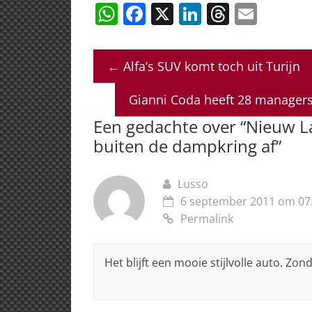
W
F
X
Li
T
E
h
a
n
h
m
at
c
k
re
ai
←
Alfa’s SUV komt toch uit Turijn
s
e
e
a
l
A
b
dI
d
Gianni Coda heeft 28 managers 
p
o
n
s
Een gedachte over “
Nieuw La
p
o
buiten de dampkring af
”
k
Lusso
6 september 2011 om 07
Permalink
Het blijft een mooie stijlvolle auto. Zon