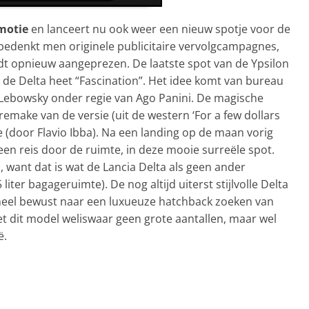
omotie
en lanceert nu ook weer een nieuw spotje voor de
edenkt men originele publicitaire vervolgcampagnes,
dt opnieuw aangeprezen. De laatste spot van de Ypsilon
r de Delta heet “Fascination”. Het idee komt van bureau
Lebowsky onder regie van Ago Panini. De magische
 remake van de versie (uit de western ‘For a few dollars
(door Flavio Ibba). Na een landing op de maan vorig
 een reis door de ruimte, in deze mooie surreële spot.
d, want dat is wat de Lancia Delta als geen ander
ter bagageruimte). De nog altijd uiterst stijlvolle Delta
 heel bewust naar een luxueuze hatchback zoeken van
et dit model weliswaar geen grote aantallen, maar wel
ë.