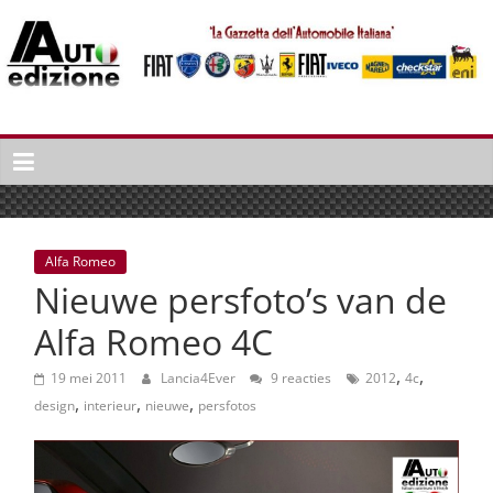
Spring
naar
inhoud
Auto
Edizione
La
Gazetta
dell'Automobile
Alfa Romeo
Italiana
Nieuwe persfoto’s van de
|
Italiaans
Alfa Romeo 4C
autonieuws
,
,
&
19 mei 2011
Lancia4Ever
9 reacties
2012
4c
,
,
,
lifestyle
design
interieur
nieuwe
persfotos