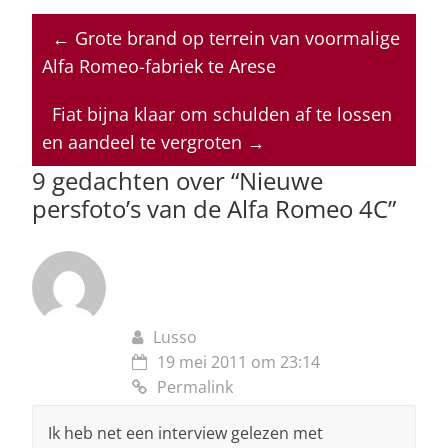
at
c
k
re
ai
←
Grote brand op terrein van voormalige
s
e
e
a
l
Alfa Romeo-fabriek te Arese
A
b
dI
d
p
o
n
s
Fiat bijna klaar om schulden af te lossen
en aandeel te vergroten
→
p
o
9 gedachten over “
Nieuwe
k
persfoto’s van de Alfa Romeo 4C
”
Lusso
19 mei 2011 om 23:14
Permalink
Ik heb net een interview gelezen met