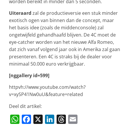
worden bereikt in minder dan 5 seconden.
Uiteraard
zal de productieversie een stuk minder
exotisch ogen van binnen dan de concept, maar
het basis idee (zoals de middenconsole) zal
ongetwijfeld gehandhaafd blijven. De 4C moet de
eye-catcher worden van het nieuwe Alfa Romeo,
dat zich vanaf volgend jaar ook in Amerika zal gaan
presenteren. Een 4C is straks bij de dealer voor
minimaal 50.000 euro verkrijgbaar.
[nggallery id=599]
httpvh://www.youtube.com/watch?
v=xySP41Nw0uU&feature=related
Deel dit artikel:
W
F
X
Li
T
E
h
a
n
h
m