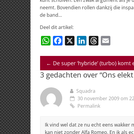
neemt. Bovendien rollen dankzij die ins
de band…
Deel dit artikel:
W
F
X
Li
T
E
h
a
n
h
m
at
c
k
re
ai
←
De super ‘hybride’ (turbo) komt 
s
e
e
a
l
3 gedachten over “
Ons elekt
A
b
dI
d
p
o
n
s
Squadra
p
o
30 november 2009 om 22
k
Permalink
Ik vind wel dat ze nu echt eens wakke
kan niet zonder Alfa Romeo. En ik als ec