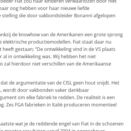
moeder Fiat zou haar kinderen verwaarlozen door niet
 maar oog hebben voor haar nieuwe liefde
 stelling die door vakbondsleider Bonanni afgelopen
ankzij de knowhow van de Amerikanen een grote sprong
e elektrische productiemodellen. Fiat staat daar nu
it heeft gestaan; “De ontwikkeling vind in de VS plaats
al in ontwikkeling was. Wij hebben het niet
to zal hierdoor niet verschillen van de Amerikaanse
 dat de argumentatie van de CISL geen hout snijdt. Het
, wordt door vakbonden vaker dankbaar
ment om elke fabriek te redden. De realiteit is een
ng. Zes FGA fabrieken in Italië produceren momenteel
laatste wat je de reddende engel van Fiat in de schoenen
de grootse resultaten vanaf 2004 in ogenschouw