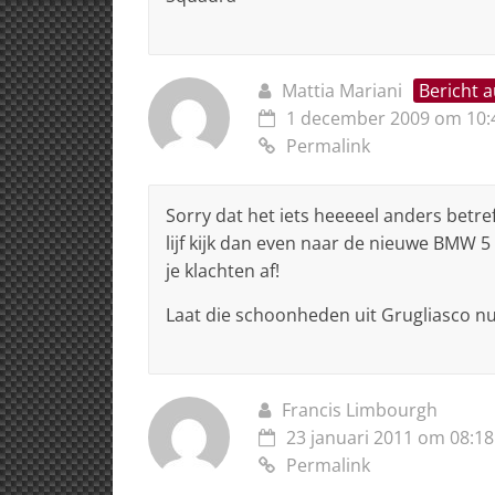
Mattia Mariani
Bericht 
1 december 2009 om 10:
Permalink
Sorry dat het iets heeeeel anders betre
lijf kijk dan even naar de nieuwe BMW 5 
je klachten af!
Laat die schoonheden uit Grugliasco 
Francis Limbourgh
23 januari 2011 om 08:18
Permalink