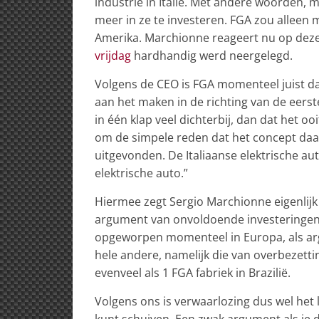
industrie in Italië. Met andere woorden, 
meer in ze te investeren. FGA zou alleen
Amerika. Marchionne reageert nu op deze
vrijdag
hardhandig werd neergelegd.
Volgens de CEO is FGA momenteel juist d
aan het maken in de richting van de eerst
in één klap veel dichterbij, dan dat het oo
om de simpele reden dat het concept daar 
uitgevonden. De Italiaanse elektrische au
elektrische auto.”
Hiermee zegt Sergio Marchionne eigenlijk
argument van onvoldoende investeringen
opgeworpen momenteel in Europa, als argu
hele andere, namelijk die van overbezetti
evenveel als 1 FGA fabriek in Brazilië.
Volgens ons is verwaarlozing dus wel het 
kunt schuiven. Een zwak argument als je 