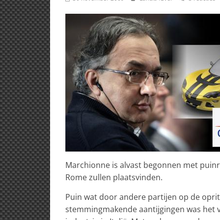
Marchionne is alvast begonnen met puinr
Rome zullen plaatsvinden.
Puin wat door andere partijen op de opri
stemmingmakende aantijgingen was het ver