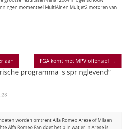
panningen momenteel MultiAir en MultJet2 motoren van
er aan
FGA komt met MPV offensief
→
rische programma is springlevend
”
:28
r moeten worden omtrent Alfa Romeo Arese of Milaan
hte Alfa Romeo Fan doet het pijn wat er in Arese is