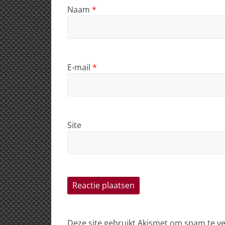
Naam
*
E-mail
*
Site
Deze site gebruikt Akismet om spam te 