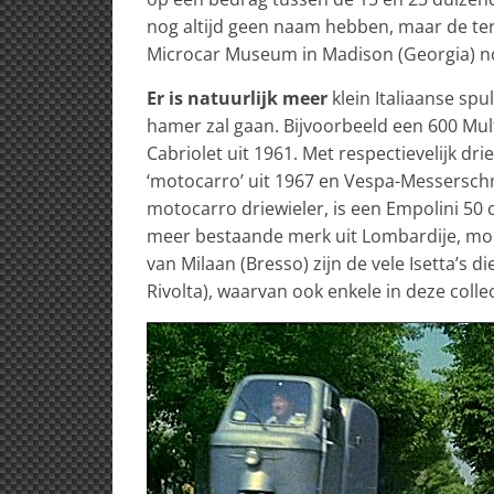
nog altijd geen naam hebben, maar de ter
Microcar Museum in Madison (Georgia) n
Er is natuurlijk meer
klein Italiaanse spu
hamer zal gaan. Bijvoorbeeld een 600 Mult
Cabriolet uit 1961. Met respectievelijk dri
‘motocarro’ uit 1967 en Vespa-Messerschm
motocarro driewieler, is een Empolini 50 c
meer bestaande merk uit Lombardije, moe
van Milaan (Bresso) zijn de vele Isetta’s 
Rivolta), waarvan ook enkele in deze colle