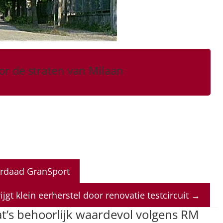
or de straten van Milaan
erdaad GranSport
ijgt klein eerherstel door renovatie testcircuit
→
t’s behoorlijk waardevol volgens RM