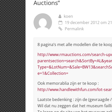
p
o
Auctions
”
k
koen
19 december 2012 om 21
Permalink
8 pagina’s met alle modellen die te ko
http://www.rmauctions.com/search-up
parentsection=search&SortBy=AL&y
Type=&LotNum=&Sale=BW13&searchSu
e=1&Collection=
Ook memorablia zijn er te koop :
http://www.handlewithfun.com/lot-se
Laatste bedenking : zijn de (gevraagde /
Wil dat nu zeggen dat het museum faillie
Te lezen op de site van het museum zelf