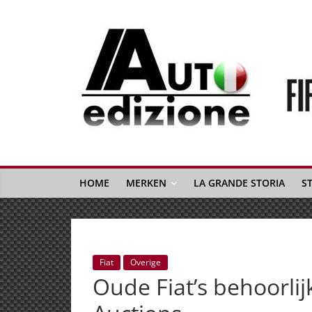
Spring
naar
inhoud
Auto
Edizione
La
Gazetta
HOME
MERKEN
LA GRANDE STORIA
S
dell'Automobile
Italiana
|
Italiaans
Fiat
Overige
autonieuws
Oude Fiat’s behoorli
&
lifestyle