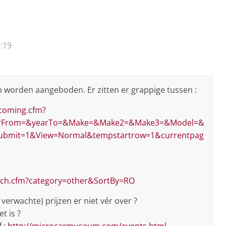
:19
op worden aangeboden. Er zitten er grappige tussen :
coming.cfm?
earFrom=&yearTo=&Make=&Make2=&Make3=&Model=&
bmit=1&View=Normal&tempstartrow=1&currentpag
arch.cfm?category=other&SortBy=RO
 verwachte) prijzen er niet vér over ?
t is ?
 :
http://microcarmuseum.com/events.html