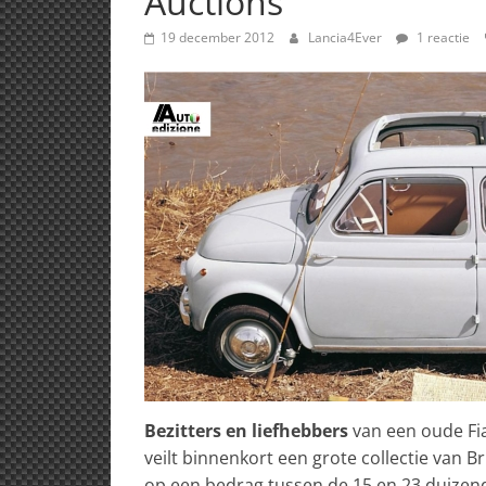
Auctions
19 december 2012
Lancia4Ever
1 reactie
Bezitters en liefhebbers
van een oude Fia
veilt binnenkort een grote collectie van B
op een bedrag tussen de 15 en 23 duizen