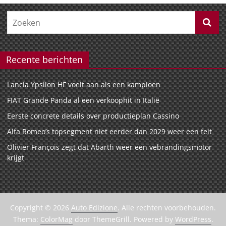
Recente berichten
Lancia Ypsilon HF voelt aan als een kampioen
FIAT Grande Panda al een verkoophit in Italië
Eerste concrete details over productieplan Cassino
Alfa Romeo’s topsegment niet eerder dan 2029 weer een feit
Olivier François zegt dat Abarth weer een vebrandingsmotor
krijgt
Copyright © 2026
Auto Edizione
. Alle rechten voorbehouden.
Thema:
ColorMag
door ThemeGrill. Powered by
WordPress
.