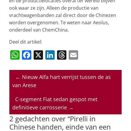
en de productielocaties overal ter wereld blijven
ook waar ze zijn. Alleen de productie van
vrachtwagenbanden zal direct door de Chinezen
worden overgenomen. Te weten naar Aeolus,
onderdeel van ChemChina.
Deel dit artikel:
W
F
X
Li
T
E
h
a
n
h
m
at
c
k
re
ai
←
Nieuw Alfa hart verrijst tussen de as
s
e
e
a
l
van Arese
A
b
dI
d
p
o
n
s
C-segment Fiat sedan gespot met
definitieve carrosserie
→
p
o
2 gedachten over “
Pirelli in
k
Chinese handen, einde van een