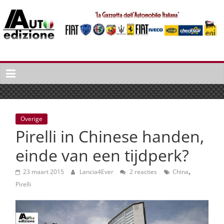
Spring
naar
inhoud
Auto
Edizione
La
Gazetta
dell'Automobile
Overige
Italiana
Pirelli in Chinese handen,
|
Italiaans
einde van een tijdperk?
autonieuws
,
&
23 maart 2015
Lancia4Ever
2 reacties
China
lifestyle
Pirelli