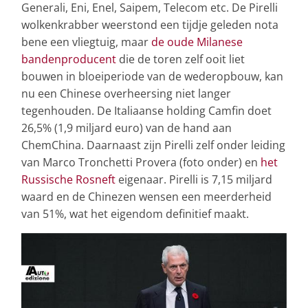
Generali, Eni, Enel, Saipem, Telecom etc. De Pirelli
wolkenkrabber weerstond een tijdje geleden nota
bene een vliegtuig, maar
de oude Milanese
bandenproducent
die de toren zelf ooit liet
bouwen in bloeiperiode van de wederopbouw, kan
nu een Chinese overheersing niet langer
tegenhouden. De Italiaanse holding Camfin doet
26,5% (1,9 miljard euro) van de hand aan
ChemChina. Daarnaast zijn Pirelli zelf onder leiding
van Marco Tronchetti Provera (foto onder) en
het
Russische Rosneft
eigenaar. Pirelli is 7,15 miljard
waard en de Chinezen wensen een meerderheid
van 51%, wat het eigendom definitief maakt.