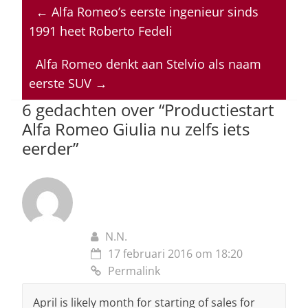
at
c
k
re
ai
←
Alfa Romeo’s eerste ingenieur sinds
s
e
e
a
l
1991 heet Roberto Fedeli
A
b
dI
d
p
o
n
s
Alfa Romeo denkt aan Stelvio als naam
eerste SUV
→
p
o
6 gedachten over “
Productiestart
k
Alfa Romeo Giulia nu zelfs iets
eerder
”
N.N.
17 februari 2016 om 18:20
Permalink
April is likely month for starting of sales for