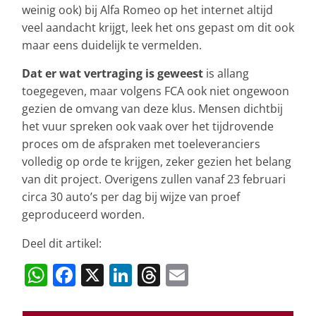
weinig ook) bij Alfa Romeo op het internet altijd
veel aandacht krijgt, leek het ons gepast om dit ook
maar eens duidelijk te vermelden.
Dat er wat vertraging is geweest
is allang
toegegeven, maar volgens FCA ook niet ongewoon
gezien de omvang van deze klus. Mensen dichtbij
het vuur spreken ook vaak over het tijdrovende
proces om de afspraken met toeleveranciers
volledig op orde te krijgen, zeker gezien het belang
van dit project. Overigens zullen vanaf 23 februari
circa 30 auto’s per dag bij wijze van proef
geproduceerd worden.
Deel dit artikel:
W
F
X
Li
T
E
h
a
n
h
m