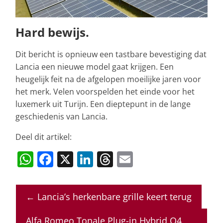
Hard bewijs.
Dit bericht is opnieuw een tastbare bevestiging dat
Lancia een nieuwe model gaat krijgen. Een
heugelijk feit na de afgelopen moeilijke jaren voor
het merk. Velen voorspelden het einde voor het
luxemerk uit Turijn. Een dieptepunt in de lange
geschiedenis van Lancia.
Deel dit artikel:
W
F
X
Li
T
E
h
a
n
h
m
at
c
k
re
ai
←
Lancia’s herkenbare grille keert terug
s
e
e
a
l
A
b
dI
d
Alfa Romeo Tonale Plug-in Hybrid Q4