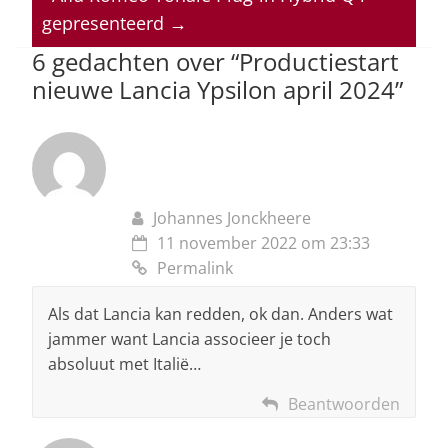
p
o
n
s
gepresenteerd
→
p
o
6 gedachten over “
Productiestart
nieuwe Lancia Ypsilon april 2024
”
k
Johannes Jonckheere
11 november 2022 om 23:33
Permalink
Als dat Lancia kan redden, ok dan. Anders wat
jammer want Lancia associeer je toch
absoluut met Italië…
Beantwoorden