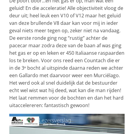
De poort door…en het gas er op, man wat een
geluid! En die acceleratie! Alle objectiviteit vloog de
deur uit; heel leuk een V10 of V12 maar het geluid
van deze brullende V8 daar kan voor mij in ieder
geval niets meer tegen op, zeker niet na vandaag.
De eerste ronde ging nog “rustig” achter de
pacecar maar zodra deze van de baan af was ging
het gas er op en leken er 450 Italiaanse raspaarden
los te breken. Voor ons reed een Countach die er
in de 3
bocht al uitspinde daarna reden we achter
e
een Gallardo met daarvoor weer een Murciélago.
Het werd ook al snel duidelijk dat de bestuurder
echt wel wist wat hij deed, wat kan die man rijden!
Het laat remmen voor de bochten en dan het hard
uitaccelereren: fantastisch gewoon!