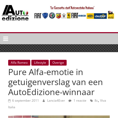
Spring
naar
inhoud
Auto
Edizione
La
Gazetta
dell'Automobile
Alfa Romeo
Lifestyle
Overige
Italiana
Pure Alfa-emotie in
|
Italiaans
getuigenverslag van een
autonieuws
AutoEdizione-winnaar
&
lifestyle
,
6 september 2011
Lancia4Ever
1 reactie
8c
Viva
Italia