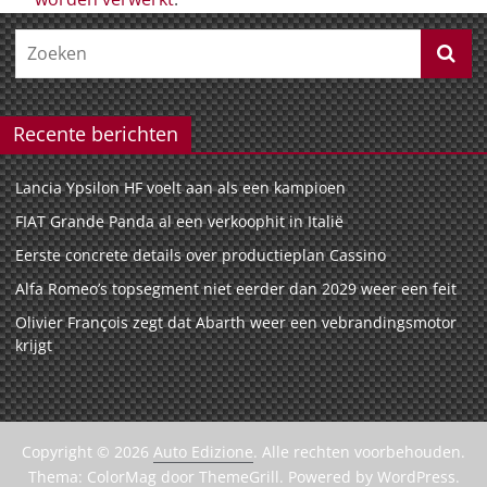
Recente berichten
Lancia Ypsilon HF voelt aan als een kampioen
FIAT Grande Panda al een verkoophit in Italië
Eerste concrete details over productieplan Cassino
Alfa Romeo’s topsegment niet eerder dan 2029 weer een feit
Olivier François zegt dat Abarth weer een vebrandingsmotor
krijgt
Copyright © 2026
Auto Edizione
. Alle rechten voorbehouden.
Thema:
ColorMag
door ThemeGrill. Powered by
WordPress
.