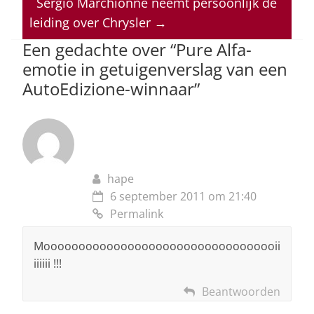
A
b
dI
d
Sergio Marchionne neemt persoonlijk de
p
o
n
s
leiding over Chrysler
→
p
o
Een gedachte over “
Pure Alfa-
emotie in getuigenverslag van een
k
AutoEdizione-winnaar
”
hape
6 september 2011 om 21:40
Permalink
Moooooooooooooooooooooooooooooooooii
iiiiii !!!
Beantwoorden