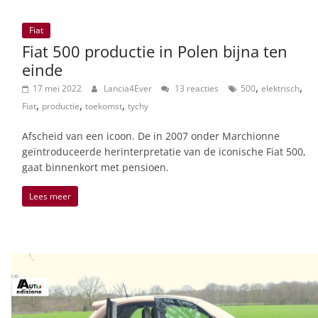
Fiat
Fiat 500 productie in Polen bijna ten
einde
,
,
17 mei 2022
Lancia4Ever
13 reacties
500
elektrisch
,
,
,
Fiat
productie
toekomst
tychy
Afscheid van een icoon. De in 2007 onder Marchionne
geïntroduceerde herinterpretatie van de iconische Fiat 500,
gaat binnenkort met pensioen.
Lees meer