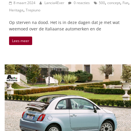
,
,
,
8 maart 2024
Lancia4Ever
0 reacties
500
concept
Fiat
,
Heritage
Trepiuno
Op sterven na dood. Het is in deze dagen dat je met wat
weemoed over de Italiaanse automerken en de
Lees meer