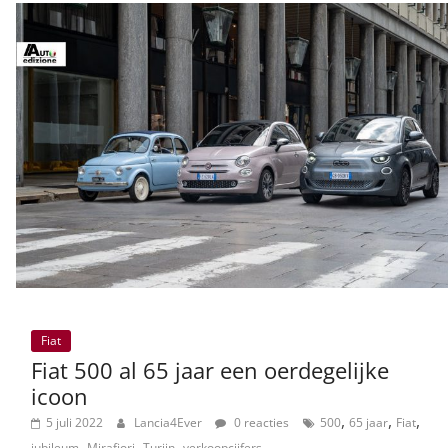
Fiat
Fiat 500 al 65 jaar een oerdegelijke
icoon
,
,
,
5 juli 2022
Lancia4Ever
0 reacties
500
65 jaar
Fiat
,
,
,
jubileum
Mirafiori
Turijn
verkoopcijfers