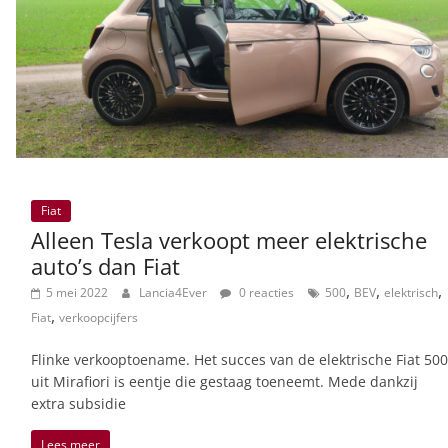
Fiat
Alleen Tesla verkoopt meer elektrische
auto’s dan Fiat
,
,
,
5 mei 2022
Lancia4Ever
0 reacties
500
BEV
elektrisch
,
Fiat
verkoopcijfers
Flinke verkooptoename. Het succes van de elektrische Fiat 500
uit Mirafiori is eentje die gestaag toeneemt. Mede dankzij
extra subsidie
Lees meer