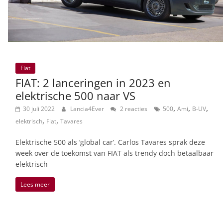
Fiat
FIAT: 2 lanceringen in 2023 en
elektrische 500 naar VS
,
,
,
30 juli 2022
Lancia4Ever
2 reacties
500
Ami
B-UV
,
,
elektrisch
Fiat
Tavares
Elektrische 500 als ‘global car’. Carlos Tavares sprak deze
week over de toekomst van FIAT als trendy doch betaalbaar
elektrisch
Lees meer