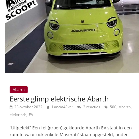
Abarth
Eerste glimp elektrische Abarth
,
,
23 oktober 2022
Lancia4Ever
2 reacties
500
Abarth
,
elektrisch
EV
“Uitgelekt” Een fel (groen) gekleurde Abarth EV staat in een
ruimte waar ook enkele Maserati’ staan opgesteld, onder