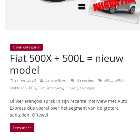
Geen categorie
Fiat 500X + 500L = nieuw
model
,
,
27 mei 2020
Lancia4Ever
3 reacties
500L
500X
,
,
,
,
,
elektrisch
FCA
Fiat
interview
Olivier
opvolger
Olivier François sprak in zijn recente interview met Auto
Express dus vooral over het segment van de grotere
aantallen. Oftewel
Lees meer