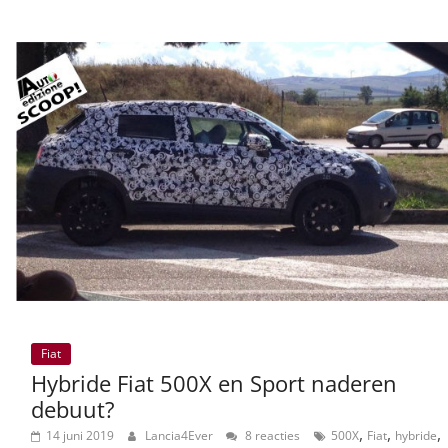
Fiat
Hybride Fiat 500X en Sport naderen
debuut?
,
,
,
14 juni 2019
Lancia4Ever
8 reacties
500X
Fiat
hybride