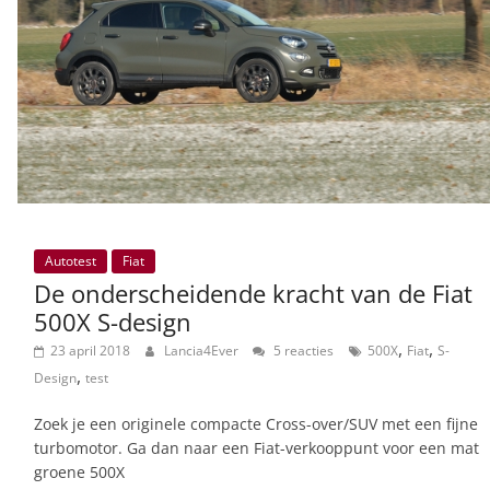
Autotest
Fiat
De onderscheidende kracht van de Fiat
500X S-design
,
,
23 april 2018
Lancia4Ever
5 reacties
500X
Fiat
S-
,
Design
test
Zoek je een originele compacte Cross-over/SUV met een fijne
turbomotor. Ga dan naar een Fiat-verkooppunt voor een mat
groene 500X