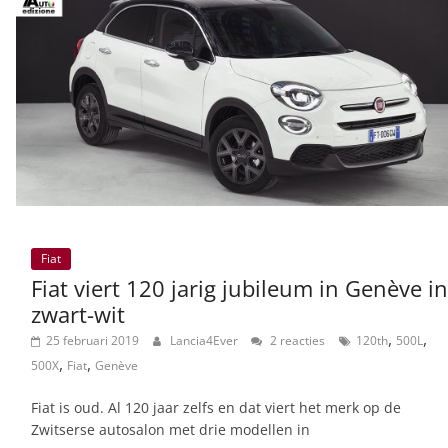
Fiat
Fiat viert 120 jarig jubileum in Genève in
zwart-wit
,
,
25 februari 2019
Lancia4Ever
2 reacties
120th
500L
,
,
500X
Fiat
Genève
Fiat is oud. Al 120 jaar zelfs en dat viert het merk op de
Zwitserse autosalon met drie modellen in