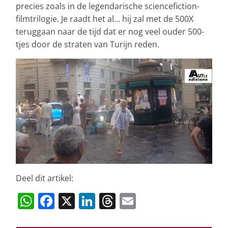
precies zoals in de legendarische sciencefiction-
filmtrilogie. Je raadt het al… hij zal met de 500X
teruggaan naar de tijd dat er nog veel ouder 500-
tjes door de straten van Turijn reden.
Deel dit artikel:
W
F
X
Li
T
E
h
a
n
h
m