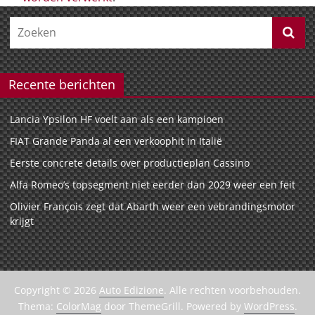
Recente berichten
Lancia Ypsilon HF voelt aan als een kampioen
FIAT Grande Panda al een verkoophit in Italië
Eerste concrete details over productieplan Cassino
Alfa Romeo’s topsegment niet eerder dan 2029 weer een feit
Olivier François zegt dat Abarth weer een vebrandingsmotor
krijgt
Copyright © 2026
Auto Edizione
. Alle rechten voorbehouden.
Thema:
ColorMag
door ThemeGrill. Powered by
WordPress
.