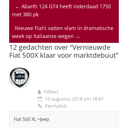
at
c
k
re
ai
←
Abarth 124 GT4 heeft inderdaad 1750
s
e
e
a
l
met 380 pk
A
b
dI
d
p
o
n
s
Nieuwe Fiat’s vatten vlam in dramatische
week op Italiaanse wegen
→
p
o
12 gedachten over “
Vernieuwde
k
Fiat 500X klaar voor marktdebuut
”
Hilbert
10 augustus 2018 om 18:47
Permalink
Fiat 500 XL =Jeep