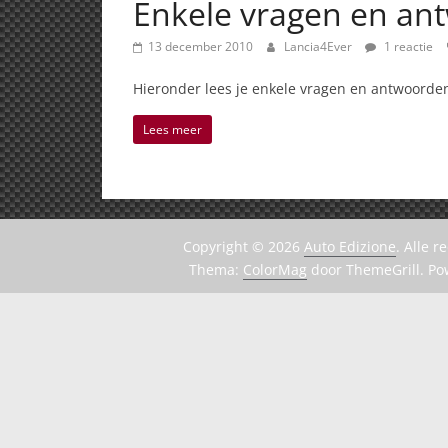
Enkele vragen en ant
13 december 2010
Lancia4Ever
1 reactie
Hieronder lees je enkele vragen en antwoorde
Lees meer
Copyright © 2026
Auto Edizione
. Alle 
Thema:
ColorMag
door ThemeGrill. P