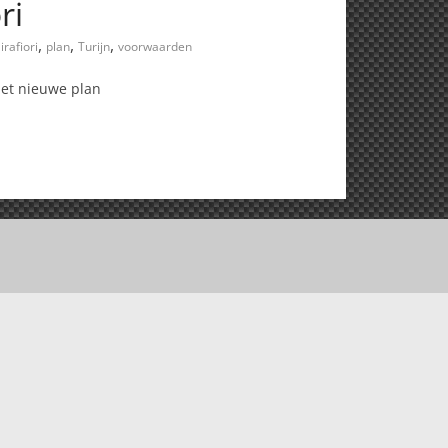
ri
,
,
,
irafiori
plan
Turijn
voorwaarden
het nieuwe plan