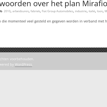
woorden over het plan Mirafio
,
,
,
,
,
,
,
2010
arbeidsuren
fabriek
Fiat Group Automobiles
industrie
italië
loon
M
n die momenteel veel gesteld en gegeven worden in verband met 
rechten voorbehouden.
owered by
WordPress
.