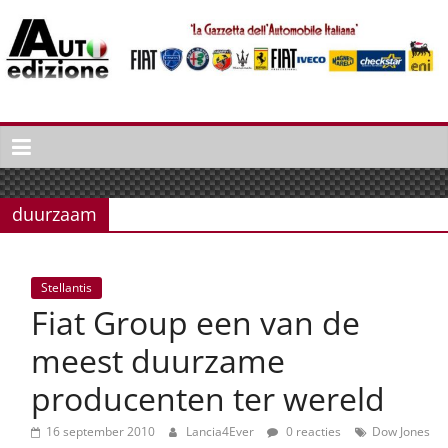
Spring
naar
inhoud
Auto
Edizione
La
Gazetta
duurzaam
dell'Automobile
Italiana
|
Stellantis
Italiaans
Fiat Group een van de
autonieuws
&
meest duurzame
lifestyle
producenten ter wereld
16 september 2010
Lancia4Ever
0 reacties
Dow Jones