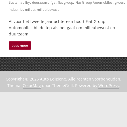
,
,
,
,
,
,
Sustainability
duurzaam
fga
fiat group
Fiat Group Automobiles
groen
,
,
industrie
milieu
milieu bewust
Al voor het tweede jaar achtereen hoort Fiat Group
Automobiles bij de top als het gaat om milieubewust en
duurzaam
Lees meer
Copyright © 2026
Auto Edizione
. Alle rechten voorbehouden.
Thema:
ColorMag
door ThemeGrill. Powered by
WordPress
.