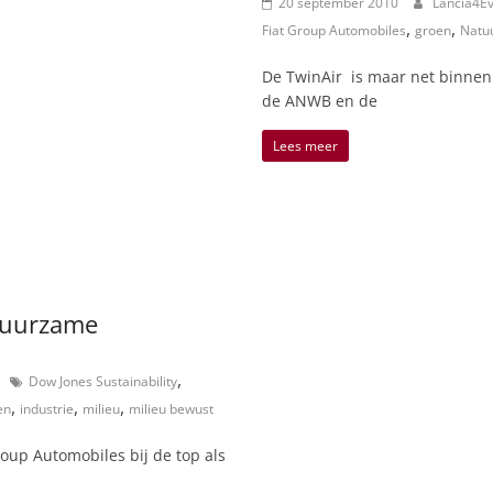
20 september 2010
Lancia4E
,
,
Fiat Group Automobiles
groen
Natuu
De TwinAir is maar net binnen m
de ANWB en de
Lees meer
duurzame
,
Dow Jones Sustainability
,
,
,
en
industrie
milieu
milieu bewust
roup Automobiles bij de top als