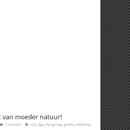
t van moeder natuur!
,
,
,
,
,
0 reacties
co2
fga
fiat group
groen
industrie