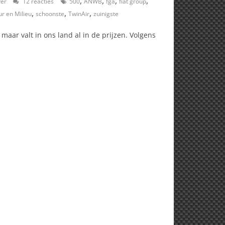
,
,
,
,
ver
12 reacties
500
ANWB
fga
fiat group
,
,
,
r en Milieu
schoonste
TwinAir
zuinigste
aar valt in ons land al in de prijzen. Volgens