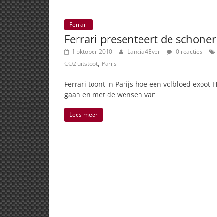
Ferrari
Ferrari presenteert de schoner
1 oktober 2010
Lancia4Ever
0 reacties
,
CO2 uitstoot
Parijs
Ferrari toont in Parijs hoe een volbloed exoot
gaan en met de wensen van
Lees meer