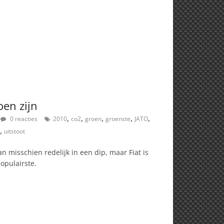
oen zijn
,
,
,
,
,
0 reacties
2010
co2
groen
groenste
JATO
,
uitstoot
 misschien redelijk in een dip, maar Fiat is
opulairste.