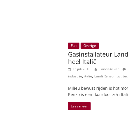
Fiat
Overige
Gasinstallateur Lan
heel Italië
23 juli 2010
Lancia4Ever
,
,
,
,
industrie
italië
Landi Renzo
lpg
tec
Milieu bewust rijden is hot m
Renzo is een daardoor zo’n Ita
Lees meer