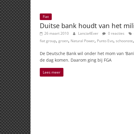
Fiat
Duitse bank houdt van het mil
26 maart 2010
Lancia4Ever
0 reacties
,
,
,
,
fiat group
groen
Natural Power
Punto Evo
schoonste
De Deutsche Bank wil onder het mom van ‘Bank
de dag komen. Daarom ging bij FGA
Lees meer