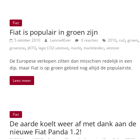
Fiat
Fiat is populair in groen zijn
,
,
,
5 oktober 2010
Lancia4Ever
0 reacties
2010
co2
groen
,
,
,
,
,
groenste
JATO
lage CO2 uitstoot
markt
marktleider
uitstoot
De Europese verkopen zitten dan misschien redelijk in een
dip, maar Fiat is op groen gebied nog altijd de populairste.
Lees meer
Fiat
De aarde koelt weer af met dank aan de
nieuwe Fiat Panda 1.2!