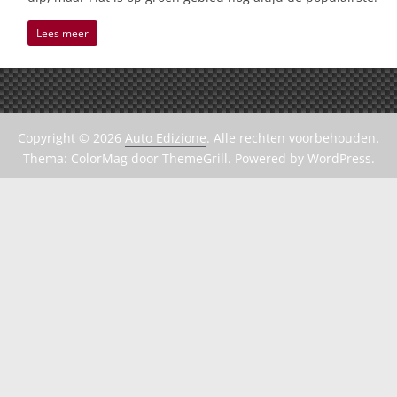
Lees meer
Copyright © 2026
Auto Edizione
. Alle rechten voorbehouden.
Thema:
ColorMag
door ThemeGrill. Powered by
WordPress
.