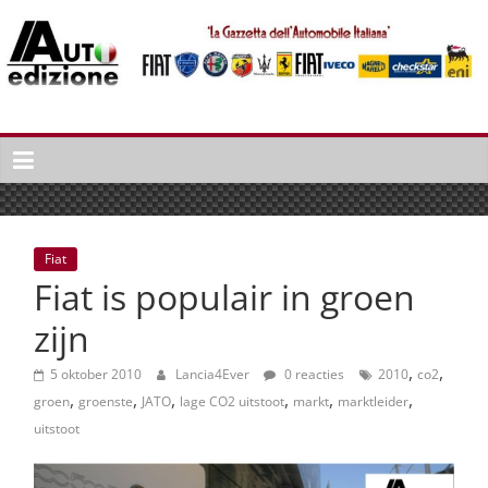
Spring
naar
inhoud
Auto
Edizione
La
Gazetta
dell'Automobile
Fiat
Italiana
Fiat is populair in groen
|
Italiaans
zijn
autonieuws
,
,
&
5 oktober 2010
Lancia4Ever
0 reacties
2010
co2
,
,
,
,
,
,
lifestyle
groen
groenste
JATO
lage CO2 uitstoot
markt
marktleider
uitstoot