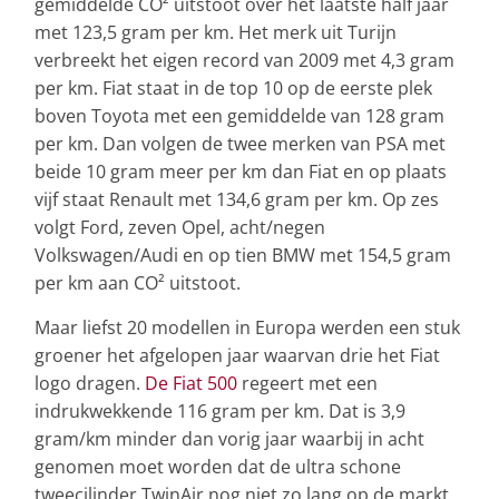
gemiddelde CO² uitstoot over het laatste half jaar
met 123,5 gram per km. Het merk uit Turijn
verbreekt het eigen record van 2009 met 4,3 gram
per km. Fiat staat in de top 10 op de eerste plek
boven Toyota met een gemiddelde van 128 gram
per km. Dan volgen de twee merken van PSA met
beide 10 gram meer per km dan Fiat en op plaats
vijf staat Renault met 134,6 gram per km. Op zes
volgt Ford, zeven Opel, acht/negen
Volkswagen/Audi en op tien BMW met 154,5 gram
per km aan CO² uitstoot.
Maar liefst 20 modellen in Europa werden een stuk
groener het afgelopen jaar waarvan drie het Fiat
logo dragen.
De Fiat 500
regeert met een
indrukwekkende 116 gram per km. Dat is 3,9
gram/km minder dan vorig jaar waarbij in acht
genomen moet worden dat de ultra schone
tweecilinder TwinAir nog niet zo lang op de markt