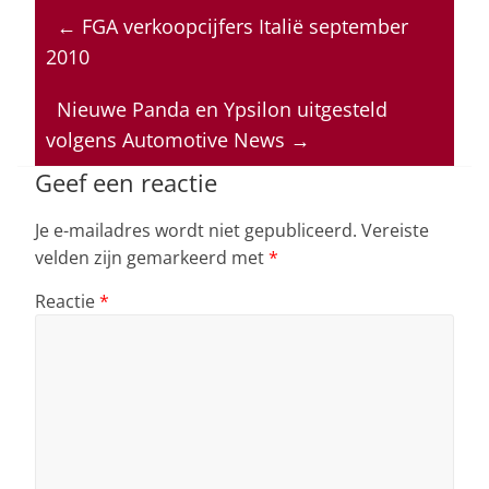
at
c
k
re
ai
←
FGA verkoopcijfers Italië september
s
e
e
a
l
2010
A
b
dI
d
p
o
n
s
Nieuwe Panda en Ypsilon uitgesteld
volgens Automotive News
→
p
o
k
Geef een reactie
Je e-mailadres wordt niet gepubliceerd.
Vereiste
velden zijn gemarkeerd met
*
Reactie
*