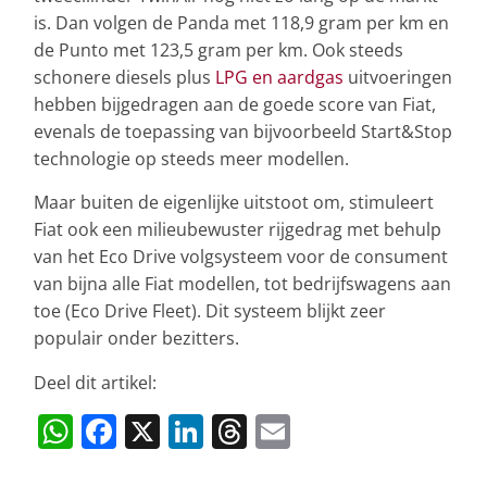
is. Dan volgen de Panda met 118,9 gram per km en
de Punto met 123,5 gram per km. Ook steeds
schonere diesels plus
LPG en aardgas
uitvoeringen
hebben bijgedragen aan de goede score van Fiat,
evenals de toepassing van bijvoorbeeld Start&Stop
technologie op steeds meer modellen.
Maar buiten de eigenlijke uitstoot om, stimuleert
Fiat ook een milieubewuster rijgedrag met behulp
van het Eco Drive volgsysteem voor de consument
van bijna alle Fiat modellen, tot bedrijfswagens aan
toe (Eco Drive Fleet). Dit systeem blijkt zeer
populair onder bezitters.
Deel dit artikel:
W
F
X
Li
T
E
h
a
n
h
m