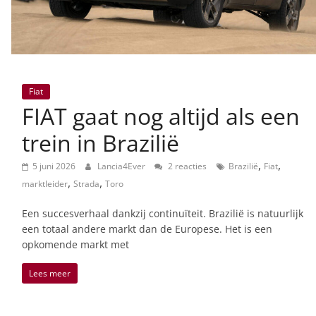
Fiat
FIAT gaat nog altijd als een
trein in Brazilië
,
,
5 juni 2026
Lancia4Ever
2 reacties
Brazilië
Fiat
,
,
marktleider
Strada
Toro
Een succesverhaal dankzij continuïteit. Brazilië is natuurlijk
een totaal andere markt dan de Europese. Het is een
opkomende markt met
Lees meer