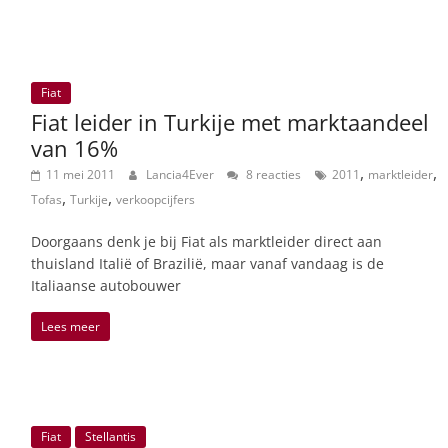
Fiat
Fiat leider in Turkije met marktaandeel
van 16%
,
,
11 mei 2011
Lancia4Ever
8 reacties
2011
marktleider
,
,
Tofas
Turkije
verkoopcijfers
Doorgaans denk je bij Fiat als marktleider direct aan
thuisland Italië of Brazilië, maar vanaf vandaag is de
Italiaanse autobouwer
Lees meer
Fiat
Stellantis