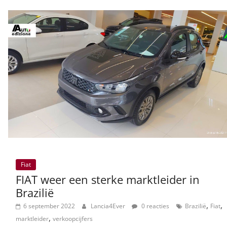
Fiat
FIAT weer een sterke marktleider in
Brazilië
,
,
6 september 2022
Lancia4Ever
0 reacties
Brazilië
Fiat
,
marktleider
verkoopcijfers