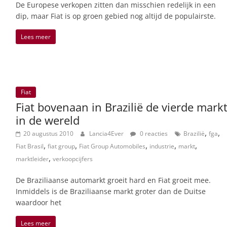
De Europese verkopen zitten dan misschien redelijk in een
dip, maar Fiat is op groen gebied nog altijd de populairste.
Lees meer
Fiat
Fiat bovenaan in Brazilië de vierde mark
in de wereld
,
,
20 augustus 2010
Lancia4Ever
0 reacties
Brazilië
fga
,
,
,
,
,
Fiat Brasil
fiat group
Fiat Group Automobiles
industrie
markt
,
marktleider
verkoopcijfers
De Braziliaanse automarkt groeit hard en Fiat groeit mee.
Inmiddels is de Braziliaanse markt groter dan de Duitse
waardoor het
Lees meer