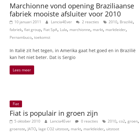
Marchionne vond opening Braziliaanse
fabriek mooiste afsluiter voor 2010
,
,
10 januari 2011
Lancia4Ever
2 reacties
2010
Brazilië
,
,
,
,
,
,
,
fabriek
fiat group
Fiat SpA
Lula
marchionne
markt
marktleider
,
Pernambuco
toekomst
In Italië zit het tegen, in Amerika gaat het goed en in Brazilië
kan het niet beter. Dat is Sergio
Lees meer
Fiat
Fiat is populair in groen zijn
,
,
,
5 oktober 2010
Lancia4Ever
0 reacties
2010
co2
groen
,
,
,
,
,
groenste
JATO
lage CO2 uitstoot
markt
marktleider
uitstoot