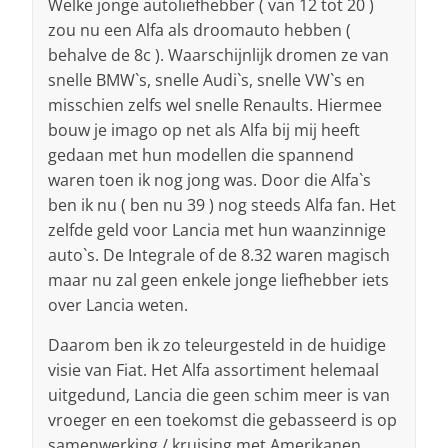
Welke jonge autoliefhebber ( van 12 tot 20 )
zou nu een Alfa als droomauto hebben (
behalve de 8c ). Waarschijnlijk dromen ze van
snelle BMW`s, snelle Audi`s, snelle VW`s en
misschien zelfs wel snelle Renaults. Hiermee
bouw je imago op net als Alfa bij mij heeft
gedaan met hun modellen die spannend
waren toen ik nog jong was. Door die Alfa`s
ben ik nu ( ben nu 39 ) nog steeds Alfa fan. Het
zelfde geld voor Lancia met hun waanzinnige
auto`s. De Integrale of de 8.32 waren magisch
maar nu zal geen enkele jonge liefhebber iets
over Lancia weten.
Daarom ben ik zo teleurgesteld in de huidige
visie van Fiat. Het Alfa assortiment helemaal
uitgedund, Lancia die geen schim meer is van
vroeger en een toekomst die gebasseerd is op
samenwerking / kruising met Amerikanen.