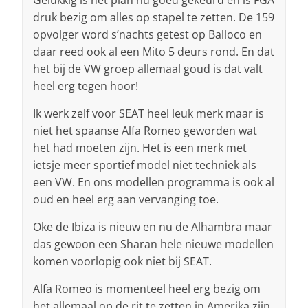
Gelukkig is het plan nu goed gekeurd en is FGA
druk bezig om alles op stapel te zetten. De 159
opvolger word s’nachts getest op Balloco en
daar reed ook al een Mito 5 deurs rond. En dat
het bij de VW groep allemaal goud is dat valt
heel erg tegen hoor!
Ik werk zelf voor SEAT heel leuk merk maar is
niet het spaanse Alfa Romeo geworden wat
het had moeten zijn. Het is een merk met
ietsje meer sportief model niet techniek als
een VW. En ons modellen programma is ook al
oud en heel erg aan vervanging toe.
Oke de Ibiza is nieuw en nu de Alhambra maar
das gewoon een Sharan hele nieuwe modellen
komen voorlopig ook niet bij SEAT.
Alfa Romeo is momenteel heel erg bezig om
het allemaal op de rit te zetten in Amerika zijn