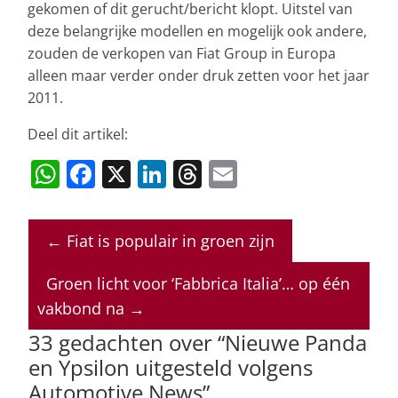
gekomen of dit gerucht/bericht klopt. Uitstel van
deze belangrijke modellen en mogelijk ook andere,
zouden de verkopen van Fiat Group in Europa
alleen maar verder onder druk zetten voor het jaar
2011.
Deel dit artikel:
W
F
X
Li
T
E
h
a
n
h
m
at
c
k
re
ai
←
Fiat is populair in groen zijn
s
e
e
a
l
A
b
dI
d
Groen licht voor ‘Fabbrica Italia’… op één
p
o
n
s
vakbond na
→
p
o
33 gedachten over “
Nieuwe Panda
en Ypsilon uitgesteld volgens
k
Automotive News
”