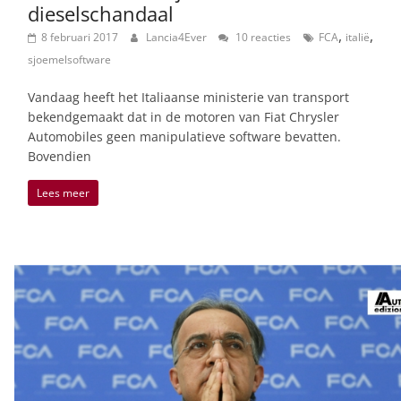
dieselschandaal
,
,
8 februari 2017
Lancia4Ever
10 reacties
FCA
italië
sjoemelsoftware
Vandaag heeft het Italiaanse ministerie van transport
bekendgemaakt dat in de motoren van Fiat Chrysler
Automobiles geen manipulatieve software bevatten.
Bovendien
Lees meer