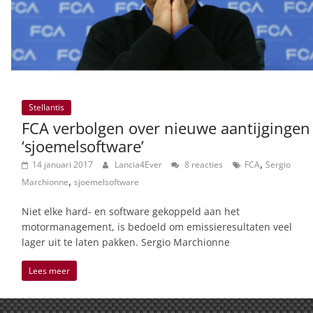
Stellantis
FCA verbolgen over nieuwe aantijgingen
‘sjoemelsoftware’
,
14 januari 2017
Lancia4Ever
8 reacties
FCA
Sergio
,
Marchionne
sjoemelsoftware
Niet elke hard- en software gekoppeld aan het
motormanagement, is bedoeld om emissieresultaten veel
lager uit te laten pakken. Sergio Marchionne
Lees meer