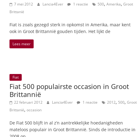
,
,
7 mei 2012
Lancia4Ever
1 reactie
500
Amerika
Groot
Brittanië
Fiat is zoals gezegd sterk in opkomst in Amerika, maar kent
ook in Groot Brittannië gouden tijden. Het lijkt de
Lees meer
Fiat
Fiat 500 populairste occasion in Groot
Brittannië
,
,
22 februari 2012
Lancia4Ever
1 reactie
2012
500
Groot
,
Brittanië
occasion
De Fiat 500 blijft in al z’n aantrekkelijke hoedanigheden
mateloos populair in Groot Brittannië. Sinds de introductie in
2008 op