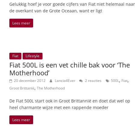
Gelukkig hoef je voor goede cijfers van Fiat niet helemaal naar
de overkant van de Grote Oceaan, want er ligt
Lees meer
Fiat
Lifestyle
Fiat 500L is een vet chille bak voor ‘The
Motherhood’
,
,
20 december 2012
Lancia4Ever
2 reacties
500L
Fiat
,
Groot Brittanië
The Motherhood
De Fiat 500L start ook in Groot Brittannië en doet dat wel op
heel charmante wijze met een rappende moeder
Lees meer