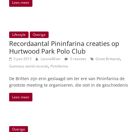
Lees meer
Lifestyle
Overige
Recordaantal Pininfarina creaties op
Hurtwood Park Polo Club
,
5 juni 2013
Lancia4Ever
0 reacties
Groot Brittanië
,
Guinness world records
Pininfarina
De Britten zijn erin geslaagd om ter ere van Pininfarina de
grootste meeting te organiseren, die ooit in de geschiedenis
Lees meer
Overige