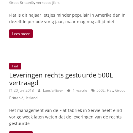
,
Groot Brittanië
verkoopcijfers
Fiat is dit najaar ietsjes minder populair in Amerika dan in
dezelfde periode vorig jaar, maar mag nog altijd niet
Lees meer
Fiat
Leveringen rechts gestuurde 500L
vertraagd
,
,
20 juni 2013
Lancia4Ever
1 reactie
500L
Fiat
Groot
,
Brittanië
Ierland
Het management van de Fiat-fabriek in Servië heeft eind
vorige week laten weten dat de leveringen van de rechts
gestuurde