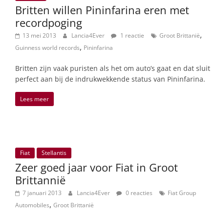
Britten willen Pininfarina eren met
recordpoging
,
13 mei 2013
Lancia4Ever
1 reactie
Groot Brittanië
,
Guinness world records
Pininfarina
Britten zijn vaak puristen als het om auto’s gaat en dat sluit
perfect aan bij de indrukwekkende status van Pininfarina.
Lees meer
Fiat
Stellantis
Zeer goed jaar voor Fiat in Groot
Brittannië
7 januari 2013
Lancia4Ever
0 reacties
Fiat Group
,
Automobiles
Groot Brittanië