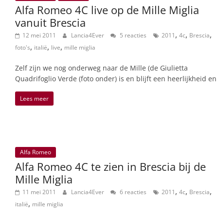
Alfa Romeo 4C live op de Mille Miglia
vanuit Brescia
,
,
,
12 mei 2011
Lancia4Ever
5 reacties
2011
4c
Brescia
,
,
,
foto's
italië
live
mille miglia
Zelf zijn we nog onderweg naar de Mille (de Giulietta
Quadrifoglio Verde (foto onder) is en blijft een heerlijkheid en
Lees meer
Alfa Romeo
Alfa Romeo 4C te zien in Brescia bij de
Mille Miglia
,
,
,
11 mei 2011
Lancia4Ever
6 reacties
2011
4c
Brescia
,
italië
mille miglia