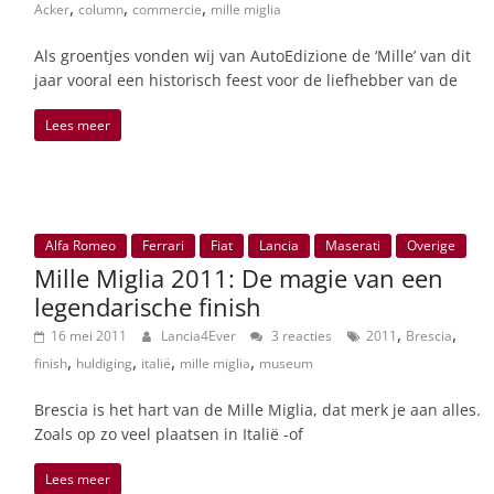
,
,
,
Acker
column
commercie
mille miglia
Als groentjes vonden wij van AutoEdizione de ‘Mille’ van dit
jaar vooral een historisch feest voor de liefhebber van de
Lees meer
Alfa Romeo
Ferrari
Fiat
Lancia
Maserati
Overige
Mille Miglia 2011: De magie van een
legendarische finish
,
,
16 mei 2011
Lancia4Ever
3 reacties
2011
Brescia
,
,
,
,
finish
huldiging
italië
mille miglia
museum
Brescia is het hart van de Mille Miglia, dat merk je aan alles.
Zoals op zo veel plaatsen in Italië -of
Lees meer