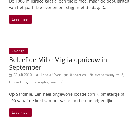
De 1000 mijlsrace gaat al een tijdje mee, maar de populariteit
van het jaarlijkse evenement stijgt met de dag. Dat
Lees meer
Overige
Beleef de Mille Miglia opnieuw in
September
,
,
23 juli 2010
Lancia4Ever
0 reacties
evenement
italië
,
,
klassiekers
mille miglia
sardinië
Op Sardinië. Een heel ongewone locatie zo’n kilometertje of
190 vanaf de kust van het vaste land en het eigenlijke
Lees meer