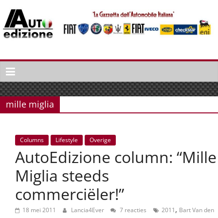
Spring
naar
inhoud
Auto
Edizione
La
Gazetta
mille miglia
dell'Automobile
Italiana
|
Columns
Lifestyle
Overige
Italiaans
AutoEdizione column: “Mille
autonieuws
&
Miglia steeds
lifestyle
commerciëler!”
,
18 mei 2011
Lancia4Ever
7 reacties
2011
Bart Van den