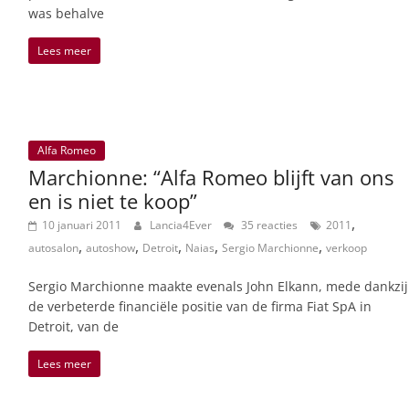
was behalve
Lees meer
Alfa Romeo
Marchionne: “Alfa Romeo blijft van ons
en is niet te koop”
,
10 januari 2011
Lancia4Ever
35 reacties
2011
,
,
,
,
,
autosalon
autoshow
Detroit
Naias
Sergio Marchionne
verkoop
Sergio Marchionne maakte evenals John Elkann, mede dankzij
de verbeterde financiële positie van de firma Fiat SpA in
Detroit, van de
Lees meer