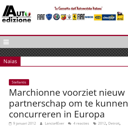
Spring
naar
inhoud
Auto
Edizione
La
Gazetta
Naias
dell'Automobile
Italiana
|
Stellantis
Italiaans
Marchionne voorziet nieuw
autonieuws
&
partnerschap om te kunne
lifestyle
concurreren in Europa
,
,
9 januari 2012
Lancia4Ever
4 reacties
2012
Detroit