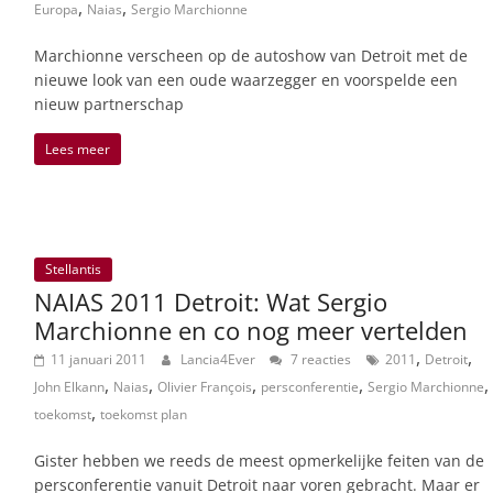
,
,
Europa
Naias
Sergio Marchionne
Marchionne verscheen op de autoshow van Detroit met de
nieuwe look van een oude waarzegger en voorspelde een
nieuw partnerschap
Lees meer
Stellantis
NAIAS 2011 Detroit: Wat Sergio
Marchionne en co nog meer vertelden
,
,
11 januari 2011
Lancia4Ever
7 reacties
2011
Detroit
,
,
,
,
,
John Elkann
Naias
Olivier François
persconferentie
Sergio Marchionne
,
toekomst
toekomst plan
Gister hebben we reeds de meest opmerkelijke feiten van de
persconferentie vanuit Detroit naar voren gebracht. Maar er