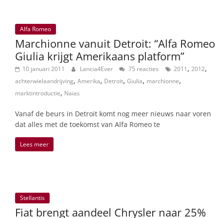
Alfa Romeo
Marchionne vanuit Detroit: “Alfa Romeo
Giulia krijgt Amerikaans platform”
,
,
10 januari 2011
Lancia4Ever
75 reacties
2011
2012
,
,
,
,
,
achterwielaandrijving
Amerika
Detroit
Giulia
marchionne
,
marktintroductie
Naias
Vanaf de beurs in Detroit komt nog meer nieuws naar voren
dat alles met de toekomst van Alfa Romeo te
Lees meer
Stellantis
Fiat brengt aandeel Chrysler naar 25%