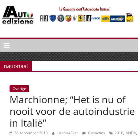
Spring
naar
inhoud
Auto
Edizione
La
Gazetta
nationaal
dell'Automobile
Italiana
|
Overige
Italiaans
Marchionne; “Het is nu of
autonieuws
&
nooit voor de autoindustrie
lifestyle
in Italië”
,
,
28 september 2010
Lancia4Ever
0 reacties
2010
ANFIA