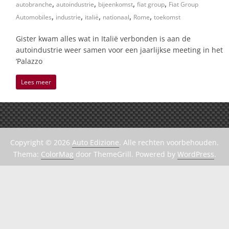
,
,
,
,
autobranche
autoindustrie
bijeenkomst
fiat group
Fiat Group
,
,
,
,
,
Automobiles
industrie
italië
nationaal
Rome
toekomst
Gister kwam alles wat in Italië verbonden is aan de
autoindustrie weer samen voor een jaarlijkse meeting in het
‘Palazzo
Lees meer
Copyright © 2026
Auto Edizione
. Alle rechten voorbehouden.
Thema:
ColorMag
door ThemeGrill. Powered by
WordPress
.