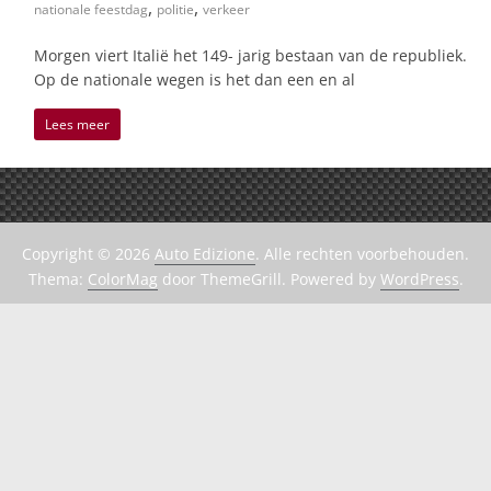
,
,
nationale feestdag
politie
verkeer
Morgen viert Italië het 149- jarig bestaan van de republiek.
Op de nationale wegen is het dan een en al
Lees meer
Copyright © 2026
Auto Edizione
. Alle rechten voorbehouden.
Thema:
ColorMag
door ThemeGrill. Powered by
WordPress
.