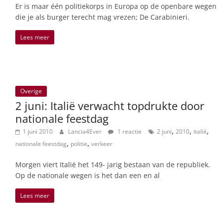
Er is maar één politiekorps in Europa op de openbare wegen
die je als burger terecht mag vrezen; De Carabinieri.
Lees meer
Overige
2 juni: Italië verwacht topdrukte door
nationale feestdag
,
,
,
1 juni 2010
Lancia4Ever
1 reactie
2 juni
2010
italië
,
,
nationale feestdag
politie
verkeer
Morgen viert Italië het 149- jarig bestaan van de republiek.
Op de nationale wegen is het dan een en al
Lees meer