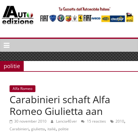
Spring
naar
inhoud
Auto
Edizione
La
Gazetta
politie
dell'Automobile
Italiana
|
Alfa Romeo
Italiaans
Carabinieri schaft Alfa
autonieuws
&
Romeo Giulietta aan
lifestyle
,
30 november 2010
Lancia4Ever
15 reacties
2010
,
,
,
Carabinieri
giulietta
italië
politie