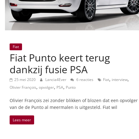
Fiat
Fiat Punto keert terug
dankzij fusie PSA
,
,
25 mei 2020
Lancia4Ever
6 reacties
Fiat
interview
,
,
,
Olivier François
opvolger
PSA
Punto
Olivier François zei zonder blikken of blozen dat een opvolger
van de de Punto al meermalen is uitgesteld. Fiat wil
Lees meer