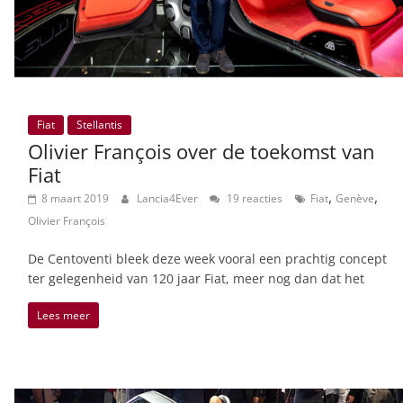
Fiat
Stellantis
Olivier François over de toekomst van
Fiat
,
,
8 maart 2019
Lancia4Ever
19 reacties
Fiat
Genève
Olivier François
De Centoventi bleek deze week vooral een prachtig concept
ter gelegenheid van 120 jaar Fiat, meer nog dan dat het
Lees meer