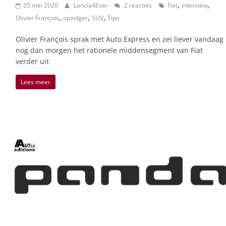
,
,
25 mei 2020
Lancia4Ever
2 reacties
Fiat
interview
,
,
,
Olivier François
opvolger
SUV
Tipo
Olivier François sprak met Auto Express en zei liever vandaag
nog dan morgen het rationele middensegment van Fiat
verder uit
Lees meer