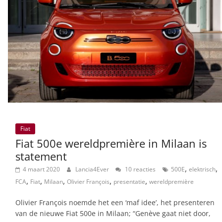
Fiat
Fiat 500e wereldpremière in Milaan is
statement
,
,
4 maart 2020
Lancia4Ever
10 reacties
500E
elektrisch
,
,
,
,
,
FCA
Fiat
Milaan
Olivier François
presentatie
wereldpremière
Olivier François noemde het een ‘maf idee’, het presenteren
van de nieuwe Fiat 500e in Milaan; “Genève gaat niet door,