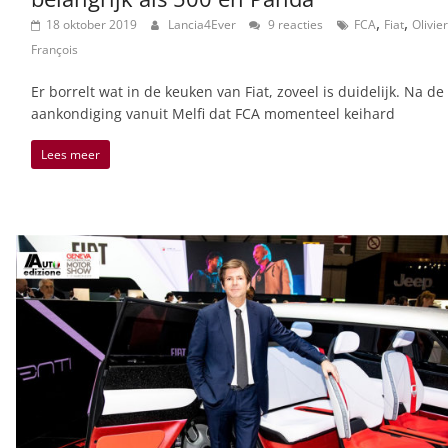
,
,
18 oktober 2019
Lancia4Ever
9 reacties
FCA
Fiat
Olivier
François
Er borrelt wat in de keuken van Fiat, zoveel is duidelijk. Na de
aankondiging vanuit Melfi dat FCA momenteel keihard
Lees meer