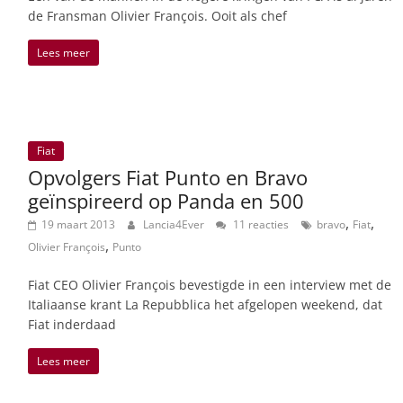
de Fransman Olivier François. Ooit als chef
Lees meer
Fiat
Opvolgers Fiat Punto en Bravo
geïnspireerd op Panda en 500
,
,
19 maart 2013
Lancia4Ever
11 reacties
bravo
Fiat
,
Olivier François
Punto
Fiat CEO Olivier François bevestigde in een interview met de
Italiaanse krant La Repubblica het afgelopen weekend, dat
Fiat inderdaad
Lees meer