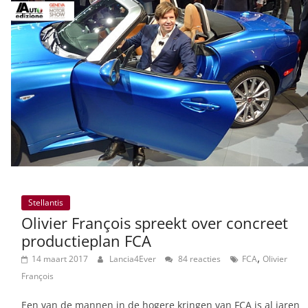
Stellantis
Olivier François spreekt over concreet
productieplan FCA
,
14 maart 2017
Lancia4Ever
84 reacties
FCA
Olivier
François
Een van de mannen in de hogere kringen van FCA is al jaren