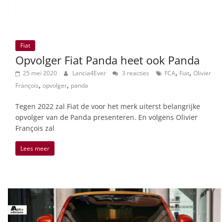
Fiat
Opvolger Fiat Panda heet ook Panda
,
,
25 mei 2020
Lancia4Ever
3 reacties
FCA
Fiat
Olivier
,
,
François
opvolger
panda
Tegen 2022 zal Fiat de voor het merk uiterst belangrijke
opvolger van de Panda presenteren. En volgens Olivier
François zal
Lees meer