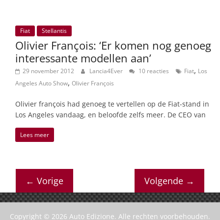
Fiat
Stellantis
Olivier François: ‘Er komen nog genoeg
interessante modellen aan’
,
29 november 2012
Lancia4Ever
10 reacties
Fiat
Los
,
Angeles Auto Show
Olivier François
Olivier françois had genoeg te vertellen op de Fiat-stand in
Los Angeles vandaag, en beloofde zelfs meer. De CEO van
Lees meer
← Vorige
Volgende →
Copyright © 2026
Auto Edizione
. Alle rechten voorbehouden.