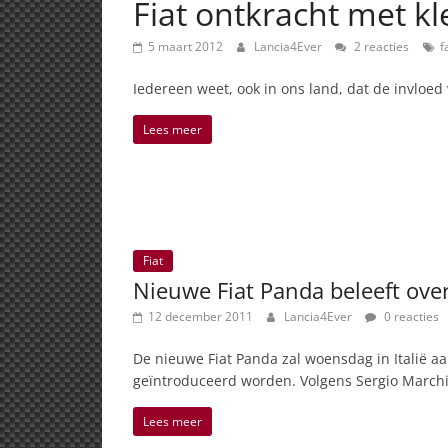
Fiat ontkracht met k
5 maart 2012
Lancia4Ever
2 reacties
f
Iedereen weet, ook in ons land, dat de invloed 
Lees meer
Fiat
Nieuwe Fiat Panda beleeft ov
12 december 2011
Lancia4Ever
0 reacties
De nieuwe Fiat Panda zal woensdag in Italië a
geïntroduceerd worden. Volgens Sergio Marchio
Lees meer