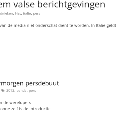
lem valse berichtgevingen
,
,
,
abrieken
Fiat
italië
pers
van de media niet onderschat dient te worden. In Italië geldt
ermorgen persdebuut
,
,
2012
panda
pers
an de wereldpers
nne zelf is de introductie