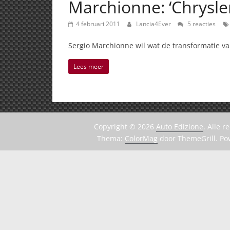
Marchionne: ‘Chrysler
4 februari 2011
Lancia4Ever
5 reacties
Sergio Marchionne wil wat de transformatie van
Lees meer
Copyright © 2026
Auto Edizione
. Alle 
Thema:
ColorMag
door ThemeGrill. P