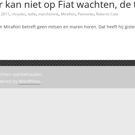
 kan niet op Fiat wachten, de t
,
,
,
,
,
,
2011
chrysler
italië
marchionne
Mirafiori
Piemonte
Roberto Cota
 Mirafiori betreft geen mitsen en maren horen. Dat heeft hij giste
rechten voorbehouden.
owered by
WordPress
.