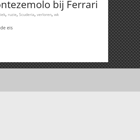
ntezemolo bij Ferrari
,
,
,
,
tiek
ruzie
Scuderia
verloren
wk
 de eis