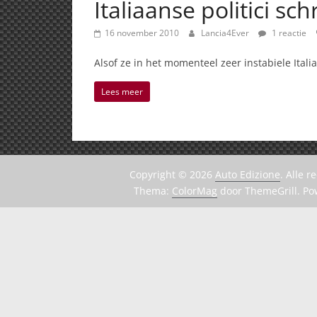
Italiaanse politici s
16 november 2010
Lancia4Ever
1 reactie
Alsof ze in het momenteel zeer instabiele Itali
Lees meer
Copyright © 2026
Auto Edizione
. Alle 
Thema:
ColorMag
door ThemeGrill. P