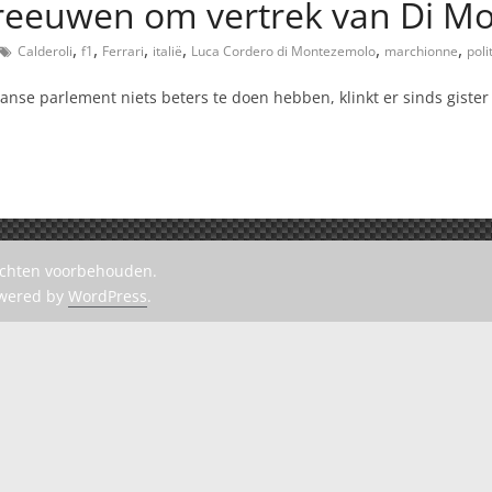
chreeuwen om vertrek van Di Mo
,
,
,
,
,
,
Calderoli
f1
Ferrari
italië
Luca Cordero di Montezemolo
marchionne
poli
aanse parlement niets beters te doen hebben, klinkt er sinds gister
rechten voorbehouden.
owered by
WordPress
.