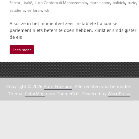
,
,
,
,
,
,
Ferrari
italië
Luca Cordero di Montezemolo
marchionne
politiek
ruzie
,
,
Scuderia
verloren
wk
Alsof ze in het momenteel zeer instabiele Italiaanse
parlement niets beters te doen hebben, klinkt er sinds gister
de eis
Lees meer
Copyright © 2026
Auto Edizione
. Alle rechten voorbehouden.
Thema:
ColorMag
door ThemeGrill. Powered by
WordPress
.