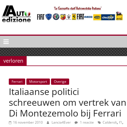
Spring
naar
inhoud
Auto
Edizione
La
Gazetta
verloren
dell'Automobile
Italiana
|
Ferrari
Motorsport
Overige
Italiaans
Italiaanse politici
autonieuws
&
schreeuwen om vertrek van
lifestyle
Di Montezemolo bij Ferrari
,
,
16 november 2010
Lancia4Ever
1 reactie
Calderoli
f1