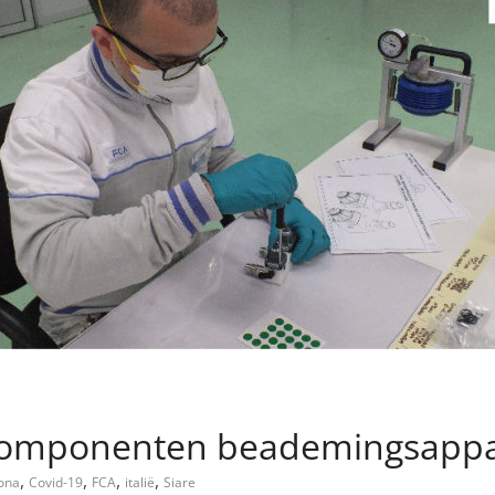
e componenten beademingsapp
,
,
,
,
ona
Covid-19
FCA
italië
Siare