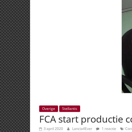
Overige
Stellantis
FCA start producti
3 april 2020
Lancia4Ever
1 reactie
Cor