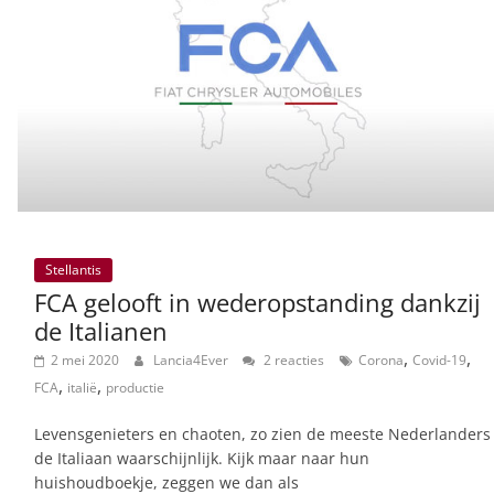
Stellantis
FCA gelooft in wederopstanding dankzij
de Italianen
,
,
2 mei 2020
Lancia4Ever
2 reacties
Corona
Covid-19
,
,
FCA
italië
productie
Levensgenieters en chaoten, zo zien de meeste Nederlanders
de Italiaan waarschijnlijk. Kijk maar naar hun
huishoudboekje, zeggen we dan als