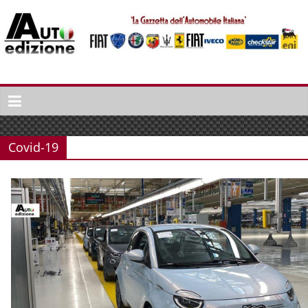
Spring
naar
inhoud
Auto
Edizione
La
Gazetta
Covid-19
dell'Automobile
Italiana
|
Italiaans
autonieuws
&
lifestyle