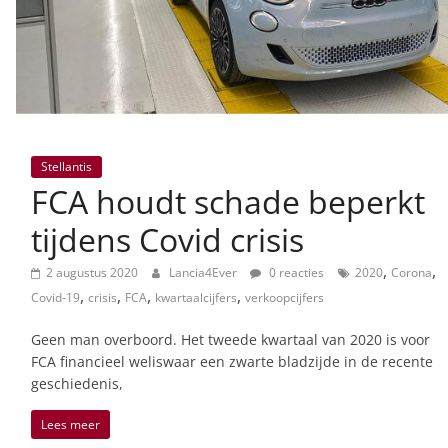
Stellantis
FCA houdt schade beperkt
tijdens Covid crisis
,
,
2 augustus 2020
Lancia4Ever
0 reacties
2020
Corona
,
,
,
,
Covid-19
crisis
FCA
kwartaalcijfers
verkoopcijfers
Geen man overboord. Het tweede kwartaal van 2020 is voor
FCA financieel weliswaar een zwarte bladzijde in de recente
geschiedenis,
Lees meer