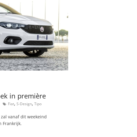
eek in première
,
,
Fiat
S-Design
Tipo
 zal vanaf dit weekeind
n Frankrijk.