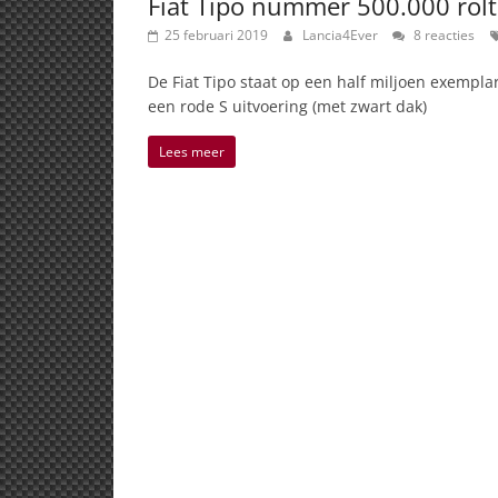
Fiat Tipo nummer 500.000 rol
25 februari 2019
Lancia4Ever
8 reacties
De Fiat Tipo staat op een half miljoen exempla
een rode S uitvoering (met zwart dak)
Lees meer