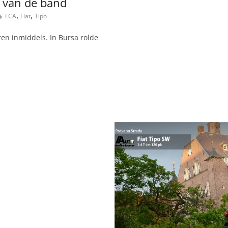
t van de band
,
,
FCA
Fiat
Tipo
ren inmiddels. In Bursa rolde