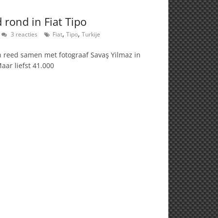
 rond in Fiat Tipo
,
,
3 reacties
Fiat
Tipo
Turkije
n reed samen met fotograaf Savaş Yilmaz in
aar liefst 41.000