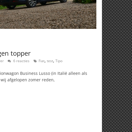
gen topper
,
,
ver
6 reacties
Fiat
test
Tipo
onwagon Business Lusso (in Italië alleen als
 wij afgelopen zomer reden,