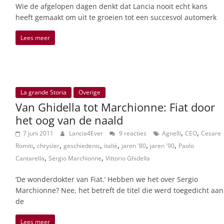
Wie de afgelopen dagen denkt dat Lancia nooit echt kans
heeft gemaakt om uit te groeien tot een succesvol automerk
Lees meer
La grande Storia
Overige
Van Ghidella tot Marchionne: Fiat door
het oog van de naald
,
,
7 juni 2011
Lancia4Ever
9 reacties
Agnelli
CEO
Cesare
,
,
,
,
,
,
Romiti
chrysler
geschiedenis
italië
jaren '80
jaren '90
Paolo
,
,
Cantarella
Sergio Marchionne
Vittorio Ghidella
‘De wonderdokter van Fiat.’ Hebben we het over Sergio
Marchionne? Nee, het betreft de titel die werd toegedicht aan
de
Lees meer