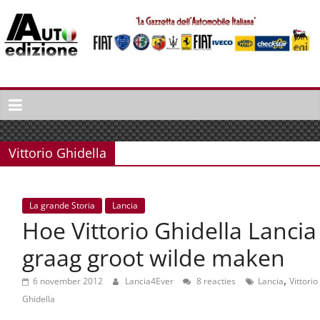
Spring
naar
inhoud
Auto
Edizione
La
Gazetta
Vittorio Ghidella
dell'Automobile
Italiana
|
La grande Storia
Lancia
Italiaans
Hoe Vittorio Ghidella Lancia
autonieuws
&
graag groot wilde maken
lifestyle
,
6 november 2012
Lancia4Ever
8 reacties
Lancia
Vittorio
Ghidella