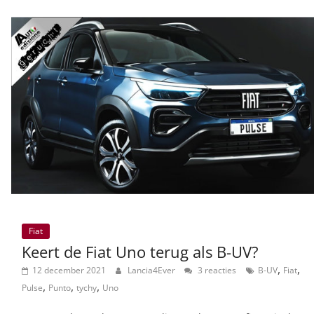
Fiat
Keert de Fiat Uno terug als B-UV?
,
,
12 december 2021
Lancia4Ever
3 reacties
B-UV
Fiat
,
,
,
Pulse
Punto
tychy
Uno