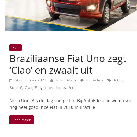
Fiat
Braziliaanse Fiat Uno zegt
‘Ciao’ en zwaait uit
,
24 december 2021
Lancia4Ever
0 reacties
Betim
,
,
,
,
Brazilië
Ciao
Fiat
uit productie
Uno
Novo Uno. Als de dag van gister; Bij AutoEdizione weten we
nog heel goed, hoe Fiat in 2010 in Brazilië
Lees meer