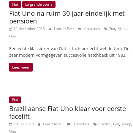
Fiat
La grande Storia
Fiat Uno na ruim 30 jaar eindelijk met
pensioen
,
,
11 december 2013
Lancia4Ever
4 reacties
Fiat
Mille
Uno
Een echte klassieker van Fiat is toch ook echt wel de Uno. De
zeer modern vormgegeven succesvolle hatchback uit 1983,
Lees meer
Fiat
Braziliaanse Fiat Uno klaar voor eerste
facelift
,
,
,
19 juni 2013
Lancia4Ever
0 reacties
Brazilië
Fiat
scoop
Uno