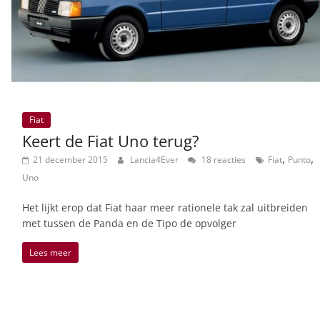
Fiat
Keert de Fiat Uno terug?
,
,
21 december 2015
Lancia4Ever
18 reacties
Fiat
Punto
Uno
Het lijkt erop dat Fiat haar meer rationele tak zal uitbreiden
met tussen de Panda en de Tipo de opvolger
Lees meer