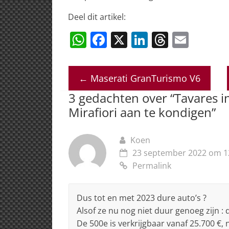
Deel dit artikel:
W
F
X
Li
T
E
h
a
n
h
m
at
c
k
re
ai
←
Maserati GranTurismo V6
s
e
e
a
l
3 gedachten over “
Tavares i
A
b
dI
d
Mirafiori aan te kondigen
”
p
o
n
s
p
o
Koen
k
23 september 2022 om 1
Permalink
Dus tot en met 2023 dure auto’s ?
Alsof ze nu nog niet duur genoeg zijn :
De 500e is verkrijgbaar vanaf 25.700 €, na