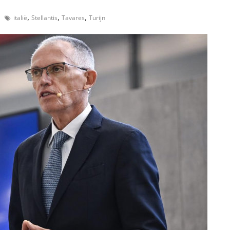
,
,
,
italië
Stellantis
Tavares
Turijn