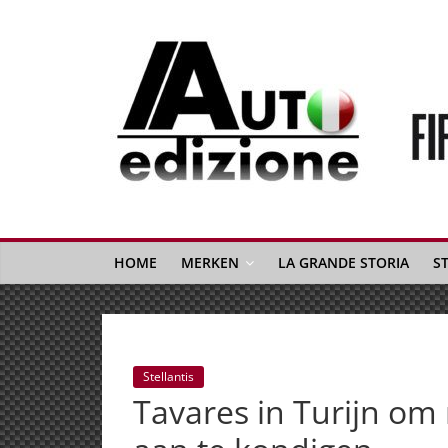
Spring
naar
inhoud
Auto
Edizione
La
Gazetta
HOME
MERKEN
LA GRANDE STORIA
S
dell'Automobile
Italiana
|
Italiaans
Stellantis
autonieuws
Tavares in Turijn om 
&
lifestyle