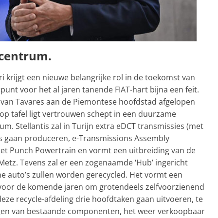
 centrum.
i krijgt een nieuwe belangrijke rol in de toekomst van
erpunt voor het al jaren tanende FIAT-hart bijna een feit.
k van Tavares aan de Piemontese hoofdstad afgelopen
 op tafel ligt vertrouwen schept in een duurzame
m. Stellantis zal in Turijn extra eDCT transmissies (met
o’s gaan produceren, e-Transmissions Assembly
t Punch Powertrain en vormt een uitbreiding van de
Metz. Tevens zal er een zogenaamde ‘Hub’ ingericht
 auto’s zullen worden gerecycled. Het vormt een
an voor de komende jaren om grotendeels zelfvoorzienend
deze recycle-afdeling drie hoofdtaken gaan uitvoeren, te
ijgen van bestaande componenten, het weer verkoopbaar