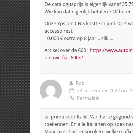
De catalogusprijs is eigenlijk vanaf 35.7
Wie kan dat eigenlijk betalen ? Of beter
Onze Ypsilon CNG kostte in juni 2014 we
accessoires).
10.000 € extra op 8 jaar… slik….
Artikel over de 600 :
https://www.autoin
nieuwe-fiat-600e/
Rob
23 september 2022 om 1
Permalink
Ja, prima voor Italië. Van harte gegund 
toekennen. En alle Italianen op zoek na
Maar over hart gesproken: welke mafketel