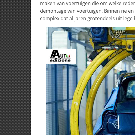
maken van voertuigen die om welke reden 
demontage van voertuigen. Binnen ne en tw
complex dat al jaren grotendeels uit lege 