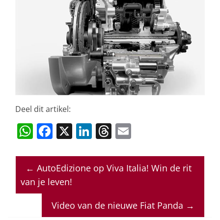
Deel dit artikel:
W
F
X
Li
T
E
h
a
n
h
m
at
c
k
re
ai
←
AutoEdizione op Viva Italia! Win de rit
s
e
e
a
l
van je leven!
A
b
dI
d
p
o
n
s
Video van de nieuwe Fiat Panda
→