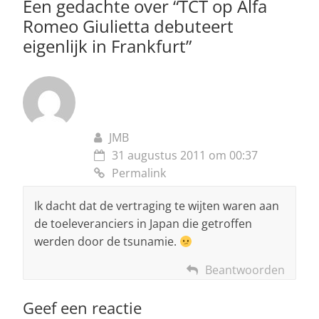
p
o
Een gedachte over “
TCT op Alfa
Romeo Giulietta debuteert
k
eigenlijk in Frankfurt
”
JMB
31 augustus 2011 om 00:37
Permalink
Ik dacht dat de vertraging te wijten waren aan
de toeleveranciers in Japan die getroffen
werden door de tsunamie.
Beantwoorden
Geef een reactie