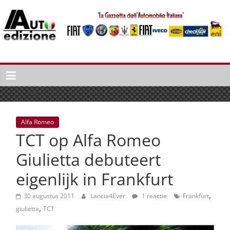
Spring
naar
inhoud
Auto
Edizione
La
Gazetta
dell'Automobile
Alfa Romeo
Italiana
TCT op Alfa Romeo
|
Italiaans
Giulietta debuteert
autonieuws
eigenlijk in Frankfurt
&
lifestyle
,
30 augustus 2011
Lancia4Ever
1 reactie
Frankfurt
,
giulietta
TCT